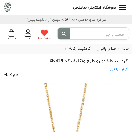
فروشگاه اینترنتی ساعتچی
هر گرم طلای 18 عیار:
18,564,800
تومان
(از 8 دقیقه پیش)
علاقمندی ها
ورود
سبد خرید
خانه
طلای بانوان
گردنبند زنانه
گردنبند طلا دو رو طرح ونکلیف کد XN429
گردنبند با زنجیر
اشتراک