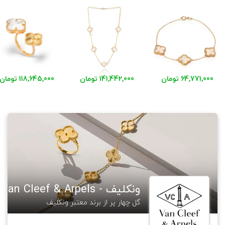
64,771,000 تومان
141,442,000 تومان
118,645,000 تومان
ونکلیف - Van Cleef & Arpels
گل چهار پر از برند معتبر ونکلیف