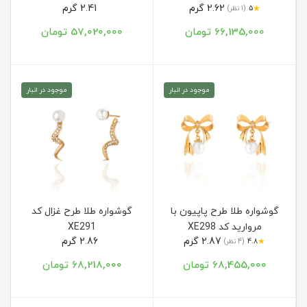
2.62 گرم
2.41 گرم
★
5
(1 نظر)
66,135,000 تومان
57,020,000 تومان
موجود در انبار
موجود در انبار
گوشواره طلا طرح پاپیون با
گوشواره طلا طرح غزال کد
مروارید کد XE298
XE291
2.87 گرم
2.86 گرم
★
4.8
(4 نظر)
68,455,000 تومان
68,218,000 تومان