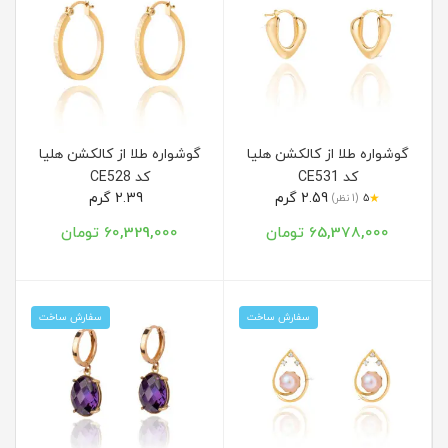
گوشواره طلا از کالکشن هلیا
گوشواره طلا از کالکشن هلیا
کد CE531
کد CE528
2.59 گرم
2.39 گرم
★
5
(1 نظر)
65,378,000 تومان
60,329,000 تومان
سفارش ساخت
سفارش ساخت