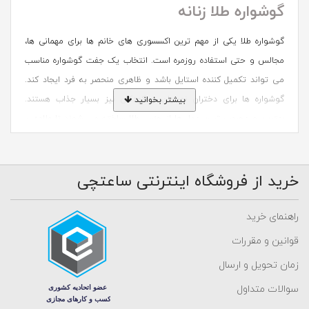
گوشواره طلا زنانه
گوشواره طلا یکی از مهم ترین اکسسوری های خانم ها برای مهمانی ها،
مجالس و حتی استفاده روزمره است. انتخاب یک جفت گوشواره مناسب
می تواند تکمیل کننده استایل باشد و ظاهری منحصر به فرد ایجاد کند.
گوشواره ها برای دختران نوجوان و کودکان نیز بسیار جذاب هستند.
بیشتر بخوانید
بهترین و محبوب ترین مدل ها از جنس طلا ساخته می شوند تا علاوه بر
زیبایی، باعث ایجاد حساسیت در گوش نشوند و همیشه ارزش خود را حفظ
کنند. این اکسسوری جذاب از قدیمی ترین و مهم ترین زیورآلات تاریخ
خرید از فروشگاه اینترنتی ساعتچی
محسوب می شود و در سال های اخیر، بسیاری از بانوان جوان چند مدل
گوشواره را به صورت همزمان روی گوش های خود می پوشند. گوشواره
های طلا در مدل های متنوعی از ساده تا کلاسیک طراحی می شوند تا
راهنمای خرید
متناسب با سلیقه و سبک پوشش هر فرد انتخاب شوند.
قوانین و مقررات
زمان تحویل و ارسال
خرید شیکترین و جدیدترین گوشواره طلا
سوالات متداول
زنانه