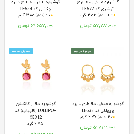
گوشواره میخی طلا طرح
گوشواره طلا زنانه طرح دایره
آبشاری کد LE672
چکشی کد LE654
2.53 گرم
3.05 گرم
★
★
4.3
(11 نظر)
4.7
(6 نظر)
57,781,000 تومان
69,657,000 تومان
موجود در انبار
سفارش ساخت
گوشواره میخی طلا طرح دایره
گوشواره طلا از کالکشن
و پولکی کد LE633
LOLLIPOP (لالیپاپ) کد
2.27 گرم
★
4.6
(8 نظر)
XE312
2.75 گرم
51,843,000 تومان