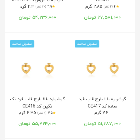
CE428
کارتیه با مروارید کد XE273
2.85 گرم
2.3 گرم
★
★
4
(2 نظر)
4.9
(20 نظر)
67,581,000 تومان
54,236,000 تومان
سفارش ساخت
سفارش ساخت
گوشواره طلا طرح قلب فرد
گوشواره طلا طرح قلب فرد تک
ساده کد CE417
نگین کد CE416
2.2 گرم
2.35 گرم
★
4.5
(2 نظر)
51,687,000 تومان
55,724,000 تومان