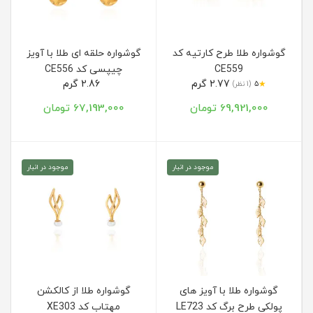
گوشواره طلا طرح کارتیه کد
گوشواره حلقه ای طلا با آویز
CE559
چیپسی کد CE556
2.77 گرم
2.86 گرم
★
5
(1 نظر)
69,921,000 تومان
67,193,000 تومان
موجود در انبار
موجود در انبار
گوشواره طلا با آویز های
گوشواره طلا از کالکشن
پولکی طرح برگ کد LE723
مهتاب کد XE303