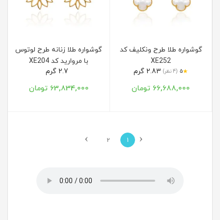
گوشواره طلا طرح ونکلیف کد
گوشواره طلا زنانه طرح لوتوس
XE252
با مروارید کد XE204
2.83 گرم
2.7 گرم
★
5
(4 نظر)
66,688,000 تومان
63,834,000 تومان
›
‹
2
1