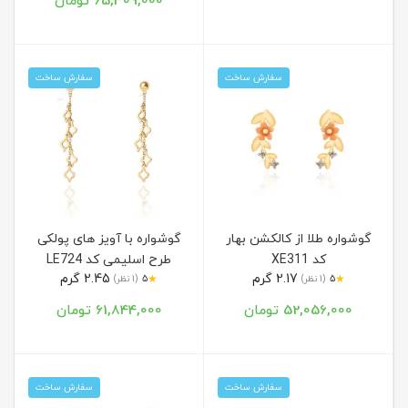
65,309,000 تومان
سفارش ساخت
سفارش ساخت
گوشواره طلا از کالکشن بهار
گوشواره با آویز های پولکی
کد XE311
طرح اسلیمی کد LE724
2.17 گرم
2.45 گرم
★
★
5
(1 نظر)
5
(1 نظر)
52,056,000 تومان
61,844,000 تومان
سفارش ساخت
سفارش ساخت