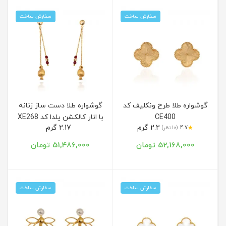
سفارش ساخت
سفارش ساخت
گوشواره طلا طرح ونکلیف کد
گوشواره طلا دست ساز زنانه
CE400
با انار کالکشن یلدا کد XE268
2.2 گرم
2.17 گرم
★
4.7
(10 نظر)
52,168,000 تومان
51,486,000 تومان
سفارش ساخت
سفارش ساخت