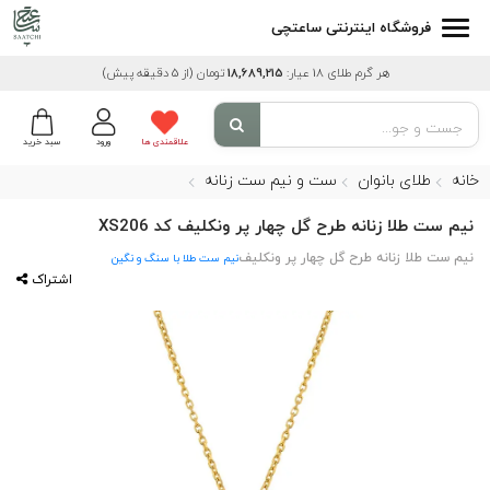
فروشگاه اینترنتی ساعتچی
هر گرم طلای 18 عیار:
18,689,215
تومان
(از 5 دقیقه پیش)
علاقمندی ها
ورود
سبد خرید
خانه
طلای بانوان
ست و نیم ست زنانه
نیم ست طلا زنانه طرح گل چهار پر ونکلیف کد XS206
نیم ست طلا زنانه طرح گل چهار پر ونکلیف
نیم ست طلا با سنگ و نگین
اشتراک