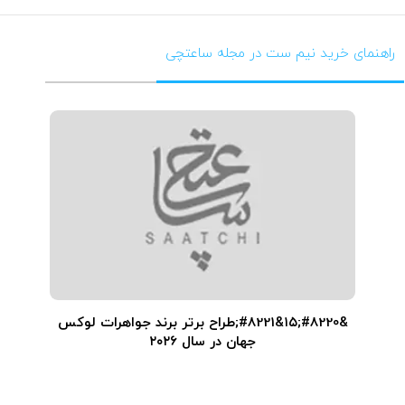
راهنمای خرید نیم ست در مجله ساعتچی
&#8220;۱۵&#8221;طراح برتر برند جواهرات لوکس
جهان در سال ۲۰۲۶