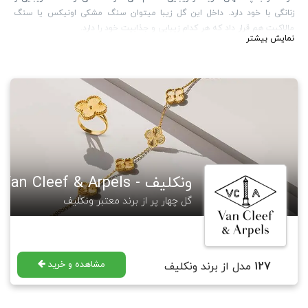
زنانگی با خود دارد. داخل این گل زیبا میتوان سنگ مشکی اونیکس یا سنگ
مالاکیت هم قرار داد که هر کدام زیبایی و جذابیت خود را دارد.
نمایش بیشتر
برند Van Cleef & Arples در سال 1896 در پاریس شروع به کار کرد. اکثر طرح های
این برند شامل گل ها، حیوانات و پریان می باشد که توسط افراد مطرح جهان
استفاده میشوند. برند ونکلیف در صنعت ساعت سازی نیز فعالیت دارد. یکی از
طرح های مطرح این برند در زمینه ساعت، " پیراهن صورتی ساعت ها" نام دارد که
باریکی آن دلیل اصلی مطرح شدن آن بود. جالب است بدانید نماد گل شبدر
معروف این برند از جک آرپل الهام گرفته شده. جک آرپل عادت داشته گل های
شبدر چهار برگ باغ خود را جمع و همراه یک شعر که به انتخاب خودش بوده، به
کارکنانش بدهد. هدف او از این کار، دادن "امیدواری" به آنها بوده. در حال حاضر
جدیدترین کالکشن این برند " هفت دریا " نام دارد.
ونکلیف - Van Cleef & Arpels
گالری ساعتچی مجموعه ای از طرح های معروف این برند را طراحی و تولید نموده
که در لینک زیر قابل مشاهده و خرید هستند.
گل چهار پر از برند معتبر ونکلیف
https://saatchico.com/
VanCleef&Arples
برای مطالعه بیشتر در مورد برند ونکلیف آرپلز میتوانید به مجله گالری ساعتچی
رجوع فرمایید.
https://saatchico.com/mag/
VanCleef&Arples
مشاهده و خرید
127
مدل از برند ونکلیف