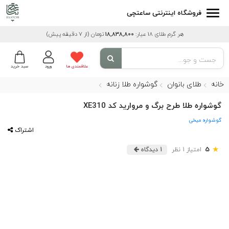
فروشگاه اینترنتی ساعتچی
هر گرم طلای 18 عیار:
18,838,800
تومان
(از 7 دقیقه پیش)
علاقمندی ها
ورود
سبد خرید
خانه
طلای بانوان
گوشواره طلا زنانه
گوشواره طلا طرح برگ و مروارید کد XE310
گوشواره میخی
اشتراک
★
5
امتیاز 1 نظر
1 دیدگاه