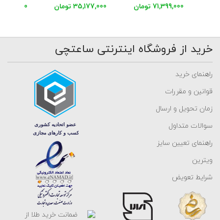
71,399,000 تومان
35,177,000 تومان
48,620,000 توم
خرید از فروشگاه اینترنتی ساعتچی
راهنمای خرید
قوانین و مقررات
زمان تحویل و ارسال
سوالات متداول
راهنمای تعیین سایز
ویترین
شرایط تعویض