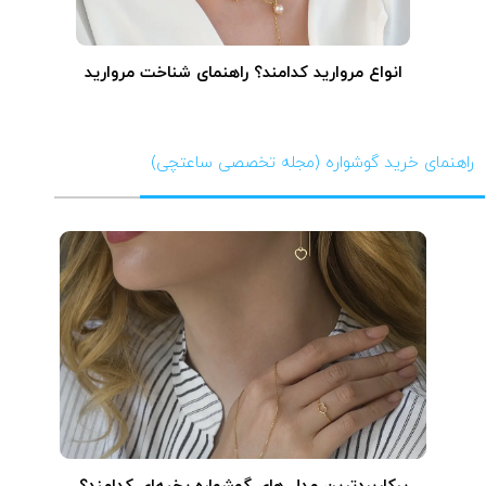
انواع مروارید کدامند؟ راهنمای شناخت مروارید
راهنمای خرید گوشواره (مجله تخصصی ساعتچی)