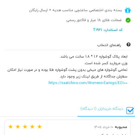
بسته بندی اختصاصی ساعتچی مناسب هدیه + ارسال رایگان
ضمانت طلای 18 عیار و فاکتور رسمی
کد استاندارد: T1921
راهنمای انتخاب
ابعاد پلاک گوشواره 1.2 * 1.8 سانت می باشد.
وزن مروارید کسر شده است.
تمامی گوشواره های میخی بدون پشت گوشواره طلا بوده و در صورت نیاز امکان
سفارش جداگانه از طریق لینک زیر وجود دارد.
https://saatchico.com/Womens-Earings/EO100
دیدگاه خریداران (1 دیدگاه)
★
★
★
★
★
محبوبه
10 خرداد 1405