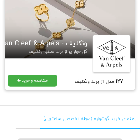
طرح های مطرح این برند در زمینه ساعت، " پیراهن صورتی ساعت ها" نام دارد که
باریکی آن دلیل اصلی مطرح شدن آن بود. جالب است بدانید نماد گل شبدر
معروف این برند از جک آرپل الهام گرفته شده. جک آرپل عادت داشته گل های
شبدر چهار برگ باغ خود را جمع و همراه یک شعر که به انتخاب خودش بوده، به
کارکنانش بدهد. هدف او از این کار، دادن "امیدواری" به آنها بوده. در حال حاضر
جدیدترین کالکشن این برند " هفت دریا " نام دارد.
ونکلیف - Van Cleef & Arpels
گالری ساعتچی مجموعه ای از طرح های معروف این برند را طراحی و تولید نموده
که در لینک زیر قابل مشاهده و خرید هستند.
گل چهار پر از برند معتبر ونکلیف
https://saatchico.com/
VanCleef&Arples
برای مطالعه بیشتر در مورد برند ونکلیف آرپلز میتوانید به مجله گالری ساعتچی
رجوع فرمایید.
https://saatchico.com/mag/
VanCleef&Arples
مشاهده و خرید
127
مدل از برند ونکلیف
راهنمای خرید گوشواره (مجله تخصصی ساعتچی)