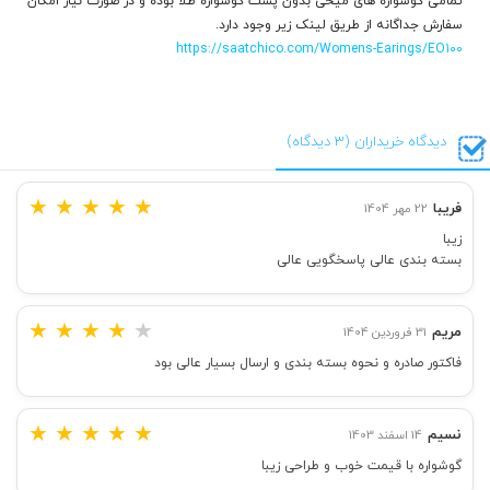
تمامی گوشواره های میخی بدون پشت گوشواره طلا بوده و در صورت نیاز امکان
سفارش جداگانه از طریق لینک زیر وجود دارد.
https://saatchico.com/Womens-Earings/EO100
دیدگاه خریداران (3 دیدگاه)
★
★
★
★
★
فریبا
22 مهر 1404
زیبا
بسته بندی عالی پاسخگویی عالی
★
★
★
★
★
مریم
31 فروردین 1404
فاکتور صادره و نحوه بسته بندی و ارسال بسیار عالی بود
★
★
★
★
★
نسیم
14 اسفند 1403
گوشواره با قیمت خوب و طراحی زیبا