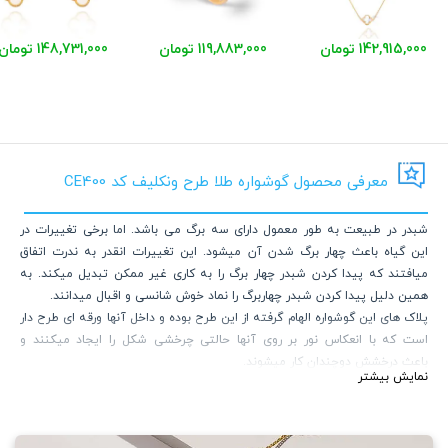
142,915,000 تومان
119,883,000 تومان
148,731,000 تومان
معرفی محصول گوشواره طلا طرح ونکلیف کد CE400
شبدر در طبیعت به طور معمول دارای سه برگ می باشد. اما برخی تغییرات در
این گیاه باعث چهار برگ شدن آن میشود. این تغییرات انقدر به ندرت اتفاق
میافتند که پیدا کردن شبدر چهار برگ را به کاری غیر ممکن تبدیل میکند. به
همین دلیل پیدا کردن شبدر چهاربرگ را نماد خوش شانسی و اقبال میدانند.
پلاک های این گوشواره الهام گرفته از این طرح بوده و داخل آنها ورقه ای طرح دار
است که با انعکاس نور بر روی آنها حالتی چرخشی شکل را ایجاد میکنند و
باعث درخشش دوچندان کار میشوند.
نمایش بیشتر
برند Van Cleef & Arples در سال 1896 در پاریس شروع به کار کرد. اکثر طرح های
این برند شامل گل ها، حیوانات و پریان می باشد که توسط افراد مطرح جهان
استفاده میشوند. برند ونکلیف در صنعت ساعت سازی نیز فعالیت دارد. یکی از