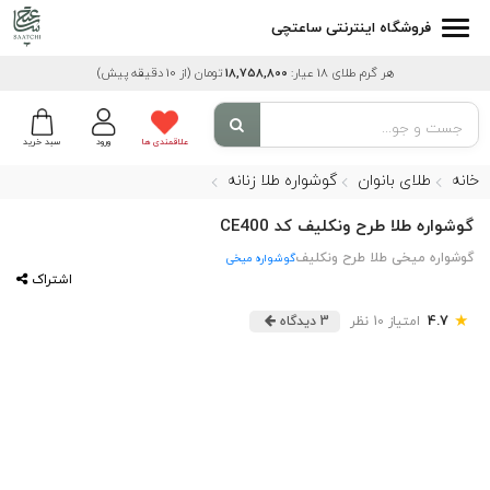
فروشگاه اینترنتی ساعتچی
هر گرم طلای 18 عیار:
18,758,800
تومان
(از 10 دقیقه پیش)
علاقمندی ها
ورود
سبد خرید
خانه
طلای بانوان
گوشواره طلا زنانه
گوشواره طلا طرح ونکلیف کد CE400
گوشواره میخی طلا طرح ونکلیف
گوشواره میخی
اشتراک
★
4.7
امتیاز 10 نظر
3 دیدگاه