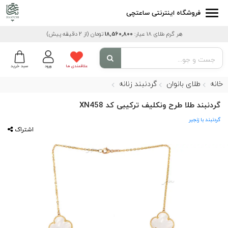
فروشگاه اینترنتی ساعتچی
هر گرم طلای 18 عیار:
18,560,800
تومان
(از 2 دقیقه پیش)
علاقمندی ها
ورود
سبد خرید
خانه
طلای بانوان
گردنبند زنانه
گردنبند طلا طرح ونکلیف ترکیبی کد XN458
گردنبند با زنجیر
اشتراک