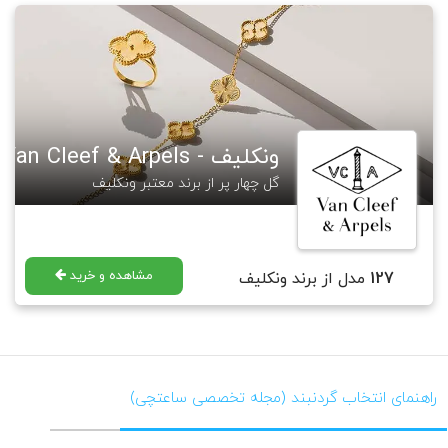
ونکلیف - Van Cleef & Arpels
گل چهار پر از برند معتبر ونکلیف
مشاهده و خرید
127
مدل از برند ونکلیف
راهنمای انتخاب گردنبند (مجله تخصصی ساعتچی)