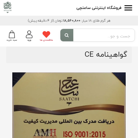
فروشگاه اینترنتی ساعتچی
هر گرم طلای 18 عیار:
18,560,800
تومان
(از 4 دقیقه پیش)
علاقمندی ها
ورود
سبد خرید
گواهینامه CE