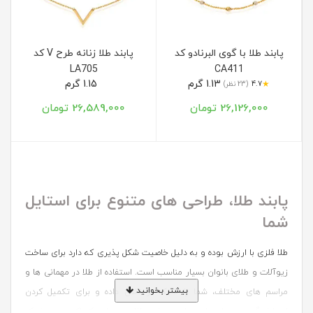
پابند طلا با گوی البرنادو کد
پابند طلا زنانه طرح V کد
LA705
CA411
1.13 گرم
1.15 گرم
★
4.7
(23 نظر)
26,126,000 تومان
26,589,000 تومان
پابند طلا، طراحی های متنوع برای استایل
شما
طلا فلزی با ارزش بوده و به دلیل خاصیت شکل پذیری که دارد برای ساخت
زیوآلات و طلای بانوان بسیار مناسب است. استفاده از طلا در مهمانی ها و
بیشتر بخوانید
مراسم های مختلف، شما را شیک تر نشان داده و برای تکمیل کردن
استایل، گزینه بسیار مناسبی است. پابند طلا به عنوان یک اکسسوری شیک