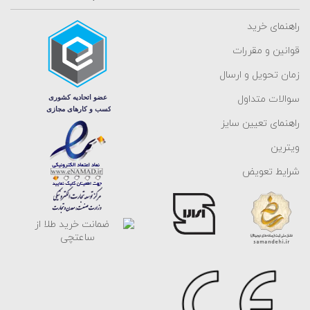
مورد استفاده برای تمامی طبقات جامعه می باشد. به همین علت هر سال
راهنمای خرید
پابند های طلا زنانه و پابند های طلا دخترانه در انواع مختلف ساخته می
قوانین و مقررات
شوند و در طرح های مختلف مانند پابند طلا با سنگ و مروارید و پابندهای
ساخته شده با انواع زنجیرها برای سلیقه های گوناگون به بازار عرضه می
زمان تحویل و ارسال
گردند. همچنین برندهای معروف جهان مانند شوپارد، هرمس، لویی ویتون
سوالات متداول
و بسیاری از برندهای دیگر، هر سال طراحی های خاصی از این زیور چشم
راهنمای تعیین سایز
نواز طراحی کرده و وارد بازار جهانی می کنند. برندهای ایرانی طلا نیز به دلیل
ویترین
محبوبیت برندهای جهانی، مدل هایی از آنها را طراحی و به بازار داخلی عرضه
می کند. مثلا پابند طلا کارتیر، پابند طلا ونکلیف، پابند طلا طرح تیفانی،
شرایط تعویض
پابند طلا طرح فرد، پابند طلا طرح دیوید یورمن و پابند طلا طرح امگا بسیار
پرفروش و پرطرفدار هستند. در ادامه محبوب ترین مدل های پابند طلا را
بررسی کرده ایم:
1- پابند طلا ظریف