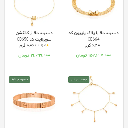
دستبند طلا با پلاک پاپیون کد
دستبند طلا از کالکشن
CB664
سوپرلایت کد CB658
6.48 گرم
0.86 گرم
★
5
(1 نظر)
156,297,000 تومان
21,699,000 تومان
موجود در انبار
موجود در انبار