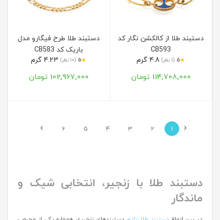
دستبند طلا از کالکشن نگار کد
دستبند طلا طرح فیگارو مدل
CB593
باریک کد CB583
4.8 گرم
4.23 گرم
★
★
5
(1 نظر)
5
(10 نظر)
114,708,000 تومان
102,967,000 تومان
›
‹
6
5
4
3
2
1
دستبند طلا با زنجیر، انتخابی شیک و
ماندگار
در بین انواع
دستبند طلا زنانه
، دستبندهای زنجیری همواره یکی از محبوب