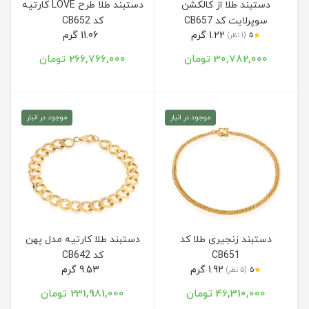
دستبند طلا از کالکشن
دستبند طلا طرح LOVE کارتیه
سوپرلایت کد CB657
کد CB652
1.22 گرم
11.06 گرم
★
5
(1 نظر)
30,782,000 تومان
266,766,000 تومان
موجود در انبار
موجود در انبار
دستبند زنجیری طلا کد
دستبند طلا کارتیه مدل پهن
CB651
کد CB642
1.92 گرم
9.53 گرم
★
5
(5 نظر)
46,310,000 تومان
231,981,000 تومان