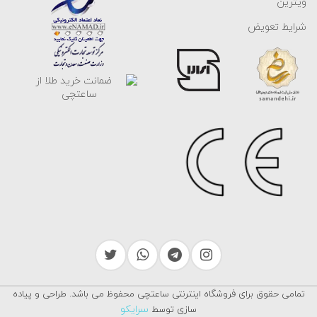
ویترین
شرایط تعویض
1- دستبند زنجیری کلاسیک
این مدل، از حلقه های ساده و متصل به هم ساخته شده است و به دلیل
ظاهر مینیمالیستی خود، با هر استایلی هماهنگ می شود. این دستبندها
می توانند نازک یا ضخیم باشند و برای استفاده روزمره یا مراسم های
رسمی مناسب هستند. دقت داشته باشید که اگر مچ دست ظریفی دارید،
دستبندهای طلا زنجیری باریک و اگر مچ دست درشتی دارید، مدل های
ضخیم تر تناسب بهتری را ایجاد می کنند. بطور کلی مدل های ظریف یکی
از بهترین و مناسب ترین انتخاب ها برای استفاده روزانه هستند و مدل
های برجسته تر مثل یک دستبند طلای زنانه هندی ضخیم با طراحی پیچیده
برای مراسمات و موقعیت های خاص استفاده می شوند نه روزانه.
همچنین، در کنار مدل های زنجیری کلاسیک،
دستبند النگویی
نیز از محبوب
ترین و پرطرفدار ترین انواع دستبند های طلا محسوب می شود که به دلیل
تمامی حقوق برای فروشگاه اینترنتی ساعتچی محفوظ می باشد. طراحی و پیاده
ظاهر یکپارچه و طراحی خاص خود، انتخابی عالی برای استایل های رسمی
سرایکو
سازی توسط