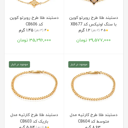
دستبند طلا طرح روبرتو کوین
دستبند طلا طرح روبرتو کوین
با سنگ اونیکس کد XB677
کد CB606
1.2 گرم
1.45 گرم
★
★
3.5
(2 نظر)
4
(3 نظر)
29,577,000 تومان
35,296,000 تومان
موجود در انبار
موجود در انبار
دستبند طلا طرح کارتیه مدل
دستبند طلا طرح کارتیه مدل
متوسط کد CB604
باریک کد CB603
8.63 گرم
5.54 گرم
★
5
(1 نظر)