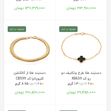
213,910,000 تومان
137,319,000 تومان
موجود در انبار
موجود در انبار
دستبند طلا طرح ونکلیف دو
دستبند طلا از کالکشن
رو کد XB659
کلیوپاترا کد CB599
1.3 گرم
8.65 گرم
★
★
4.5
(4 نظر)
4.5
(2 نظر)
31,456,000 تومان
210,560,000 تومان