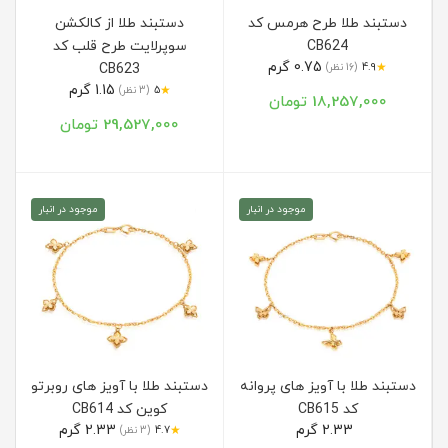
دستبند طلا طرح هرمس کد
دستبند طلا از کالکشن
CB624
سوپرلایت طرح قلب کد
0.75 گرم
★
4.9
(16 نظر)
CB623
1.15 گرم
★
5
(3 نظر)
18,257,000 تومان
29,527,000 تومان
موجود در انبار
موجود در انبار
دستبند طلا با آویز های پروانه
دستبند طلا با آویز های روبرتو
کد CB615
کوین کد CB614
2.33 گرم
2.33 گرم
★
4.7
(3 نظر)