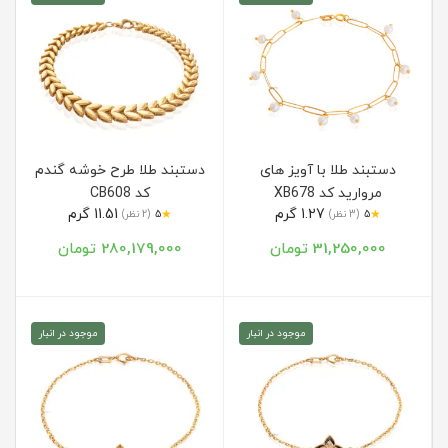
دستبند طلا با آویز های
دستبند طلا طرح خوشه گندم
مروارید کد XB678
کد CB608
1.27 گرم
11.51 گرم
★
★
5
(3 نظر)
5
(2 نظر)
31,250,000 تومان
280,179,000 تومان
موجود در انبار
موجود در انبار