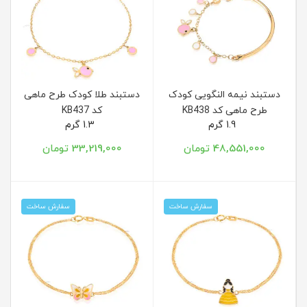
دستبند نیمه النگویی کودک
دستبند طلا کودک طرح ماهی
طرح ماهی کد KB438
کد KB437
1.9 گرم
1.3 گرم
48,551,000 تومان
33,219,000 تومان
سفارش ساخت
سفارش ساخت