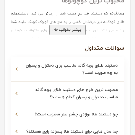
محبوب ترین کوچولوها
همانگونه که دستبند طلا مچ دست شما را زیباتر می کند، دستبندهای
طلای کودکانه نیز درخشش خاصی را به مچ های کوچک کودک دلبند شما
بیشتر بخوانید
هدیه می کنند. این زیورآلات با طرح ها و مدل های متنوع، به کودکان
فرصتی می دهند تا شیک و خاص باشند. دستبند طلای کودک می تواند با
سوالات متداول
سایر زیورآلات مانند گوشواره یا گردنبند ترکیب شود تا جلوه ای هماهنگ و
زیبا را ایجاد کند و این ترکیب می تواند به کودک احساس شیکی بدهد.
علاوه بر این،
طلای کودک
یکی از زیباترین و خاص ترین هدایایی است که
دستبند طلای بچه گانه مناسب برای دختران و پسران
به چه صورت است؟
می توانید به کوچولوی محبوب زندگی تان تقدیم کنید. شما با انتخاب یک
دستبند طلای کودک، هدیه ای از جنس عشق و ماندگاری به فرزند دلبندتان
محبوب ترین طرح های دستبند طلای بچه گانه
می دهید که همیشه یادآور لحظات شیرین کودکی اش خواهد بود.
مناسب دختران و پسران کدام هستند؟
3 نوع سبک طراحی دستبند طلا بچه گانه
چرا دستبند طلا نوزادی چشم نظر محبوب است؟
1- دستبند زنجیری
چه مدل هایی برای دستبند طلا پسرانه رایج هستند؟