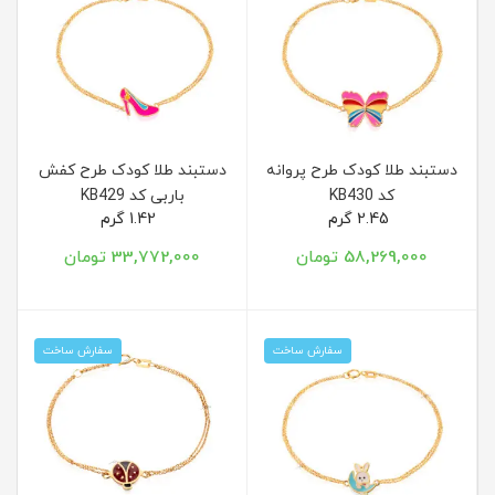
دستبند طلا کودک طرح پروانه
دستبند طلا کودک طرح کفش
کد KB430
باربی کد KB429
2.45 گرم
1.42 گرم
58,269,000 تومان
33,772,000 تومان
سفارش ساخت
سفارش ساخت