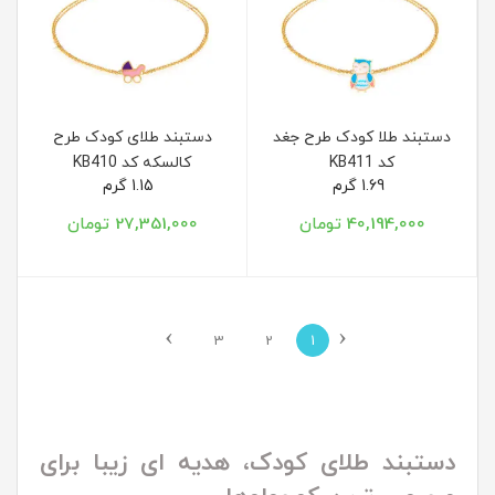
دستبند طلا کودک طرح جغد
دستبند طلای کودک طرح
کد KB411
کالسکه کد KB410
1.69 گرم
1.15 گرم
40,194,000 تومان
27,351,000 تومان
›
‹
3
2
1
دستبند طلای کودک، هدیه ای زیبا برای