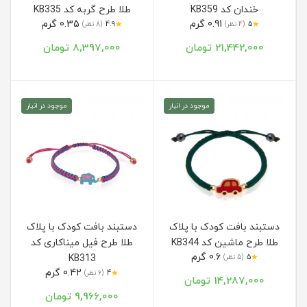
خندان کد KB359
طلا طرح گربه کد KB335
0.91 گرم
0.35 گرم
★
★
5
(4 نظر)
4.9
(8 نظر)
21,442,000 تومان
8,397,000 تومان
موجود در انبار
موجود در انبار
دستبند بافت کودک با پلاک
دستبند بافت کودک با پلاک
طلا طرح ماشین کد KB344
طلا طرح فیل میناکاری کد
0.6 گرم
★
5
(5 نظر)
KB313
0.42 گرم
★
4
(6 نظر)
14,287,000 تومان
9,966,000 تومان