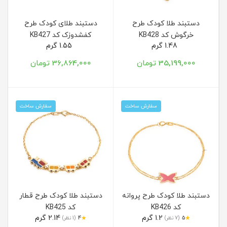
دستبند طلا کودک طرح
دستبند طلای کودک طرح
خرگوش کد KB428
کفشدوزک کد KB427
1.48 گرم
1.55 گرم
35,199,000 تومان
36,864,000 تومان
سفارش ساخت
سفارش ساخت
دستبند طلا کودک طرح پروانه
دستبند طلا کودک طرح قطار
کد KB426
کد KB425
1.2 گرم
2.14 گرم
★
★
5
(7 نظر)
4
(1 نظر)