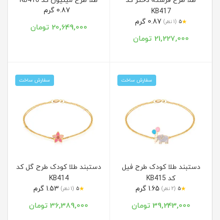
طلا طرح فرشته دختر کد
طلا طرح مینیون کد KB416
0.87 گرم
KB417
0.87 گرم
★
5
(1 نظر)
20,649,000 تومان
21,227,000 تومان
سفارش ساخت
سفارش ساخت
دستبند طلا کودک طرح فیل
دستبند طلا کودک طرح گل کد
کد KB415
KB414
1.65 گرم
1.53 گرم
★
★
5
(2 نظر)
5
(1 نظر)
39,243,000 تومان
36,389,000 تومان