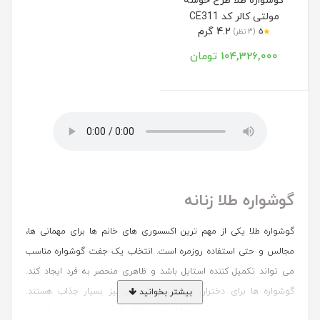
گوشواره طلا طرح خوشه
مولتی کالر کد CE311
4.2 گرم
★
5
(3 نظر)
104,326,000 تومان
گوشواره طلا زنانه
گوشواره طلا یکی از مهم ترین اکسسوری های خانم ها برای مهمانی ها،
مجالس و حتی استفاده روزمره است. انتخاب یک جفت گوشواره مناسب
می تواند تکمیل کننده استایل باشد و ظاهری منحصر به فرد ایجاد کند.
گوشواره ها برای دختران نوجوان و کودکان نیز بسیار جذاب هستند.
بیشتر بخوانید
بهترین و محبوب ترین مدل ها از جنس طلا ساخته می شوند تا علاوه بر