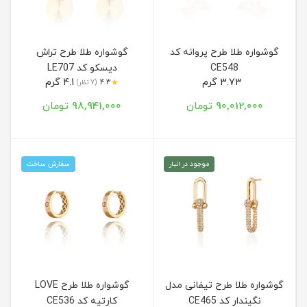
گوشواره طلا طرح پروانه کد
گوشواره طلا طرح تراش
CE548
دیسکو کد LE707
3.73 گرم
4.1 گرم
★
4.3
(7 نظر)
90,012,000 تومان
98,941,000 تومان
موجود در انبار
سفارش ساخت
گوشواره طلا طرح تیفانی مدل
گوشواره طلا طرح LOVE
نگیندار کد CE465
کارتیه کد CE536