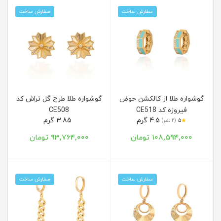
سفارش ساخت
سفارش ساخت
گوشواره طلا از کالکشن حوض
گوشواره طلا طرح گل تراش کد
فیروزه کد CE518
CE508
4.5 گرم
3.85 گرم
★
5
(2 نظر)
108,594,000 تومان
93,764,000 تومان
سفارش ساخت
سفارش ساخت