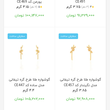
CE491
یورمن کد CE469
3.75 گرم
4.15 گرم
★
★
4
(3 نظر)
5
(7 نظر)
91,329,000 تومان
100,147,000 تومان
سفارش ساخت
سفارش ساخت
گوشواره طلا طرح گره تیفانی
گوشواره طلا طرح گره تیفانی
مدل نگیندار کد CE457
مدل ساده کد CE447
3.85 گرم
4.4 گرم
92,908,000 تومان
105,202,000 تومان