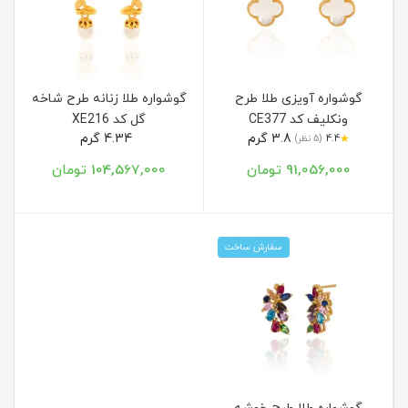
گوشواره آویزی طلا طرح
گوشواره طلا زنانه طرح شاخه
ونکلیف کد CE377
گل کد XE216
3.8 گرم
4.34 گرم
★
4.4
(5 نظر)
91,056,000 تومان
104,567,000 تومان
سفارش ساخت