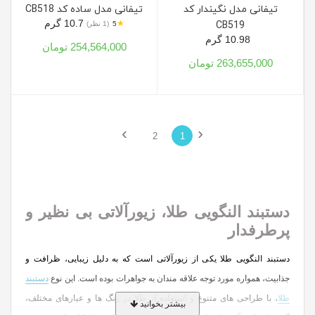
تیفانی مدل نگیندار کد
تیفانی مدل ساده کد CB518
10.7 گرم
★
CB519
5
(1 نظر)
10.98 گرم
254,564,000 تومان
263,655,000 تومان
›
‹
2
1
دستبند النگویی طلا، زیورآلاتی بی نظیر و
پرطرفدار
دستبند النگویی طلا یکی از زیورآلاتی است که به دلیل زیبایی، ظرافت و
جذابیت، همواره مورد توجه علاقه مندان به جواهرات بوده است. این نوع
دستبند
طلا
، با طراحی های متنوع و استفاده از طلا در رنگ ها و عیارهای مختلف،
بیشتر بخوانید