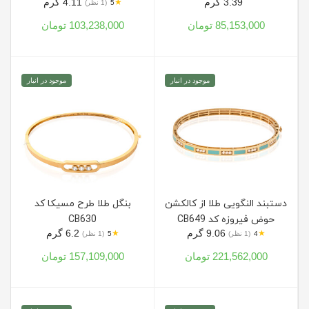
3.39 گرم
4.11 گرم
★
5
(1 نظر)
85,153,000 تومان
103,238,000 تومان
موجود در انبار
موجود در انبار
دستبند النگویی طلا از کالکشن
بنگل طلا طرح مسیکا کد
حوض فیروزه کد CB649
CB630
9.06 گرم
6.2 گرم
★
★
4
(1 نظر)
5
(1 نظر)
221,562,000 تومان
157,109,000 تومان