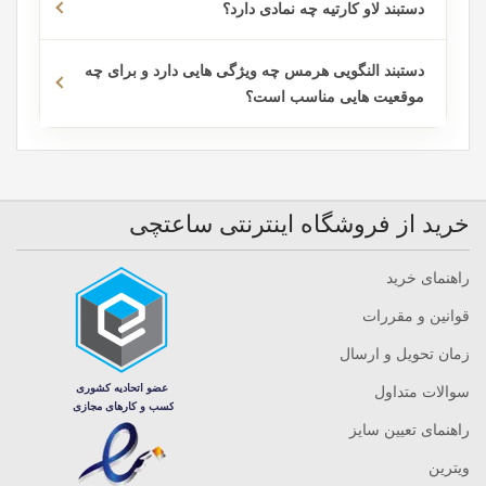
النگویی طلا طرح Love کارتیه، دستبند النگویی طلا طرح فرد، دستبند النگویی
دستبند لاو کارتیه چه نمادی دارد؟
طلا طرح روبرتو کوین، بنگل طلا طرح بولگاری مدل سرپنتی، دستبند النگویی
طلا طرح ونکلیف و مدل های بسیار متنوع دیگری در سایت گالری ساعتچی
دستبند النگویی هرمس چه ویژگی هایی دارد و برای چه
موجود هستند. در ادامه نوع های متفاوت دستبند النگویی مورد بررسی قرار
موقعیت هایی مناسب است؟
گرفته اند:
1- دستبند النگویی ساده
خرید از فروشگاه اینترنتی ساعتچی
این نوع دستبندها دارای طراحی های مینیمال و ساده هستند و اغلب به صورت
راهنمای خرید
یک حلقه ی طلایی بدون تزیینات اضافی ساخته می شوند. سادگی این مدل ها
آن ها را برای استفاده روزمره و همزمان با سایر زیورآلات مناسب می کند.
قوانین و مقررات
زمان تحویل و ارسال
2- دستبند النگویی با طرح های حکاکی شده
سوالات متداول
راهنمای تعیین سایز
این مدل دستبندها با حکاکی های زیبا و هنری بر روی سطح طلا تزیین شده اند.
ویترین
این حکاکی ها می تواند شامل نقوش سنتی، گل ها، طرح های هندسی یا حتی