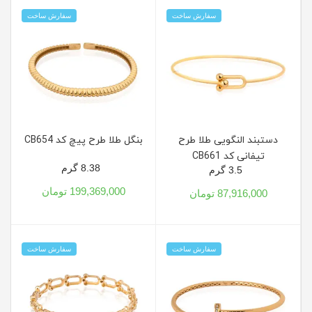
سفارش ساخت
سفارش ساخت
دستبند النگویی طلا طرح
بنگل طلا طرح پیچ کد CB654
تیفانی کد CB661
8.38 گرم
3.5 گرم
199,369,000 تومان
87,916,000 تومان
سفارش ساخت
سفارش ساخت