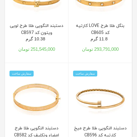
بنگل طلا طرح LOVE کارتیه
دستبند النگویی طلا طرح لویی
کد CB605
ویتون کد CB597
11.8 گرم
10.38 گرم
293,791,000 تومان
251,545,000 تومان
سفارش ساخت
سفارش ساخت
دستبند النگویی طلا طرح میخ
دستبند النگویی طلا طرح
کارتیه کد CB596
امضاء ونکلیف کد CB582