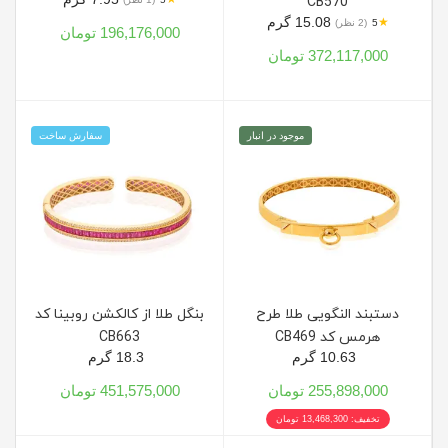
CB570
15.08 گرم
★
5
(2 نظر)
196,176,000 تومان
372,117,000 تومان
موجود در انبار
سفارش ساخت
دستبند النگویی طلا طرح
بنگل طلا از کالکشن روبینا کد
هرمس کد CB469
CB663
10.63 گرم
18.3 گرم
255,898,000 تومان
451,575,000 تومان
تخفیف: 13,468,300 تومان