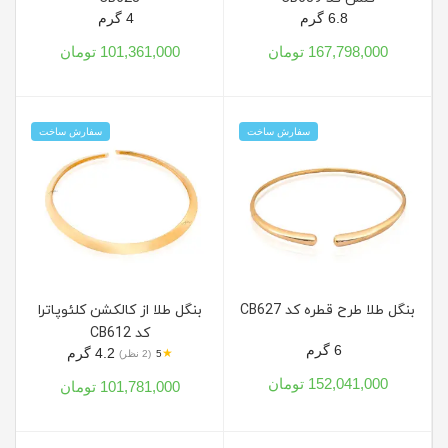
6.8 گرم
4 گرم
167,798,000 تومان
101,361,000 تومان
سفارش ساخت
سفارش ساخت
بنگل طلا طرح قطره کد CB627
بنگل طلا از کالکشن کلئوپاترا
کد CB612
6 گرم
4.2 گرم
★
5
(2 نظر)
152,041,000 تومان
101,781,000 تومان