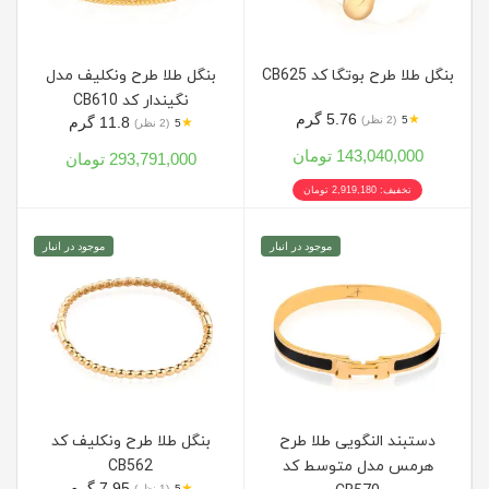
بنگل طلا طرح بوتگا کد CB625
بنگل طلا طرح ونکلیف مدل
نگیندار کد CB610
5.76 گرم
★
5
(2 نظر)
11.8 گرم
★
5
(2 نظر)
143,040,000 تومان
293,791,000 تومان
تخفیف: 2,919,180 تومان
موجود در انبار
موجود در انبار
دستبند النگویی طلا طرح
بنگل طلا طرح ونکلیف کد
هرمس مدل متوسط کد
CB562
7.95 گرم
★
5
(1 نظر)