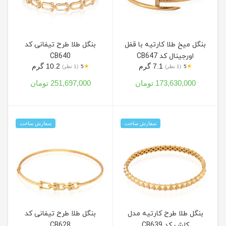
بنگل میخ طلا کارتیه با قفل
بنگل طلا طرح تیفانی کد
اورجینال کد CB647
CB640
7.1 گرم
10.2 گرم
★
★
5
(1 نظر)
5
(1 نظر)
173,630,000 تومان
251,697,000 تومان
سفارش ساخت
سفارش ساخت
بنگل طلا طرح کارتیه مدل
بنگل طلا طرح تیفانی کد
کلش کد CB639
CB628