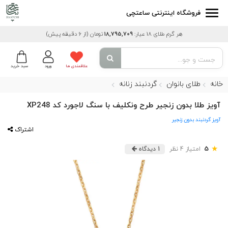
فروشگاه اینترنتی ساعتچی
هر گرم طلای 18 عیار:
18,795,709
تومان
(از 6 دقیقه پیش)
علاقمندی ها
ورود
سبد خرید
خانه
طلای بانوان
گردنبند زنانه
آویز طلا بدون زنجیر طرح ونکلیف با سنگ لاجورد کد XP248
آویز گردنبند بدون زنجیر
اشتراک
★
5
امتیاز 4 نظر
1 دیدگاه