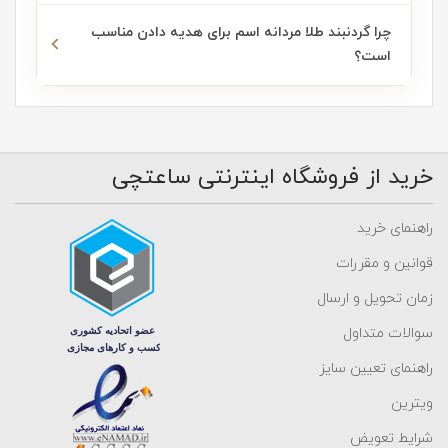
چرا گردنبند طلا مردانه اسم برای هدیه دادن مناسب
یکی از پرطرفدارترین مدل های گردنبند طلا مردانه که از یک زنجیر ساده،
است؟
بلند و اغلب ظریف ساخته شده است. آویزی که روی زنجیر قرار می گیرد
می تواند متناسب با سلیقه هر فرد متفاوت باشد و از نمادهای فرهنگی،
طرح های مینیمال، اشکال خاص و حتی پلاک اسم استفاده شود. شایان ذکر
است که بدنه گردنبند می تواند از جنس چرم، طلا و غیره باشد.
خرید از فروشگاه اینترنتی ساعتچی
2- گردنبند مردانه طلا کارتیه
راهنمای خرید
قوانین و مقررات
برند خوش نام کارتیه در حوزه اکسسوری طلا مردانه هم نقش آفرینی
زمان تحویل و ارسال
خوبی داشته است و گردنبندهای طلا مردانه خود را که از حلقه های گرد یا
مربعی شکل یکسان تشکیل شده اند را به میدان آورده است. این حلقه
سوالات متداول
های بهم متصل باعث شده تا جلوه ای مدرن داشته باشند و استحکام بالای
راهنمای تعیین سایز
این مدل ها آن را به انتخابی جذاب برای آقایان تبدیل کرده است.
ویترین
شرایط تعویض
3- گردنبند سنگ مردانه با پلاک طلا