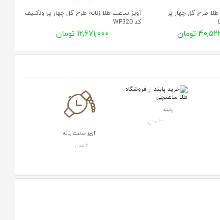
طلا طرح گل چهار پر
آویز ساعت طلا زنانه طرح گل چهار پر ونکلیف
انگشتر 
کد WP320
CR388
40, تومان
12,671,000 تومان
پابند
3 مدل
آویز ساعت زنانه
2 مدل