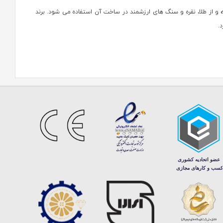
ونکلیف (Van Cleef) است که طراحی، درخشش و کیفیت بالایی داشته و از طلا، نقره و سنگ های ارزشمند در ساخت آن استفاده می شود. برند
.
که در همان ابتدای کار (در سال 1906 در پاریس) به دلیل طراحی های خاص و بی نظیرش مورد توجه قرار گرفت. چیزی که این برند فرانسوی را از دیگر
کند و جواهرات را با دقت و ظرافت زیادی می سازد. همچنین، تکنیک های
 برند نه تنها از نظر ظاهری جذاب باشند، بلکه هر قطعه داستانی از هنر و
 های پیچیده تری مثل مارپیچ های زیبا، هر کدام جزییاتی خاص و مخصوص
ماس، زمرد و روبی) و به کارگیری تکنیک های مدرن و پیشرفته باعث شده
میشه سعی کرده تا از دنیای اطرافش الهام بگیرد و پیام هایی با مفهوم