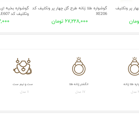
ار پر ونکلیف
گوشواره طلا زنانه طرح گل چهار پر ونکلیف کد
گوشواره بخیه ای 
XE206
ونکلیف کد LE607
67,228,000 تومان
522,000
ه طلا زنانه
انگشتر زنانه طلا
ست و نیم ست
زنانه
ل
17 مدل
11 مدل