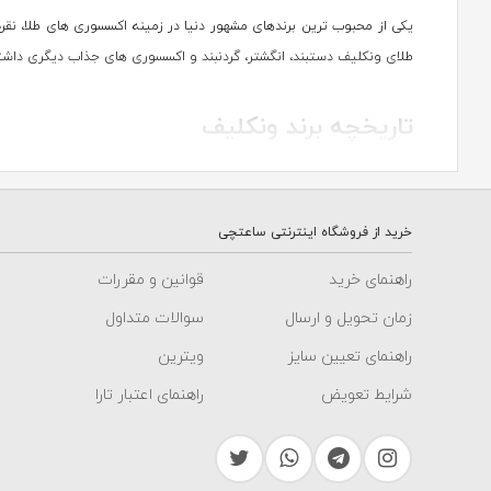
طلای ونکلیف دستبند، انگشتر، گردنبند و اکسسوری های جذاب دیگری داشت
تاریخچه برند ونکلیف
برندها متمایز می کند، ترکیب هنر و دقت در ساخت جواهرات است. ون کلی
خرید از فروشگاه اینترنتی ساعتچی
خاصی مانند مونتاژ دستی، پاوه کاری و کلیشه زنی برای خلق طرح های پیچیده
خلاقیت را برای شما روایت می کند.
راهنمای خرید
قوانین و مقررات
زمان تحویل و ارسال
سوالات متداول
نکاتی که ون کلیف آرپلز در طراحی زیورآلا
راهنمای تعیین سایز
ویترین
ونکلیف همیشه سعی کرده است تا در طراحی هایش جزییاتی خاص و منحصر به
شرایط تعویض
راهنمای اعتبار تارا
به خود دارند که همین موضوع باعث شده تا هر جواهر این برند شخصیت من
تا هم از نظر ظاهری و هم از نظر ساختاری بی نقص باشه. شما می توانید 
عشق و دوستی را انتقال دهد.