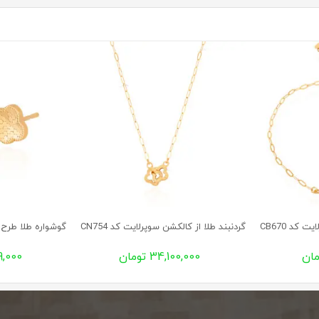
کد CB670
گردنبند طلا از کالکشن سوپرلایت کد CN754
گوشواره طلا طرح ونک
34,100,000 تومان
279,000