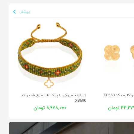
بیشتر
لیف کد CE558
دستبند میوکی با پلاک طلا طرح شبدر کد
تمیمه طل
XB690
44, تومان
8,978,000 تومان