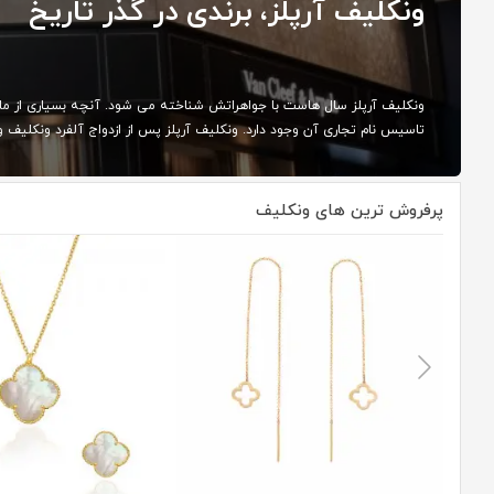
ونکلیف آرپلز، برندی در گذر تاریخ
ونکلیف آرپلز سال هاست با جواهراتش شناخته می شود. آنچه بسیاری از ما 
تاسیس نام تجاری آن وجود دارد. ونکلیف آرپلز پس از ازدواج آلفرد ونکلیف و استل آرپلز در سال 
پرفروش ترین های ونکلیف