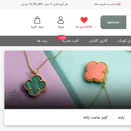
محاسبه قیمت طلا
هر گرم طلای 18 عیار:
18,718,570
تومان
جستجو
علاقمندی ها
ورود
سبد خرید
جدید
ی کودک
گالری آقایان
کارت هدیه
برند ها
پابند
آویز ساعت زنانه