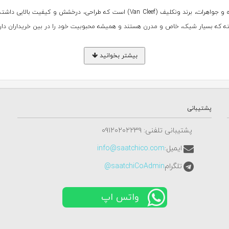
یکی از محبوب ترین برندهای مشهور دنیا در زمینه اکسسوری های طلا، نقره و جواهرات، برند 
ه که بسیار شیک، خاص و مدرن هستند و همیشه محبوبیت خود را در بین خریداران دارد
بیشتر بخوانید
ون کلیف آرپلز یکی از نام های شناخته شده و پرطرفدار در دنیای جواهرسازی است 
ف در طراحی های خود از سنگ های قیمتی مثل الماس، زمرد، روبی و سافیر استفاده می 
پشتیبانی
 و زیبا توسط این برند به کار می روند. تمامی این موارد باعث شده است تا جواهرات این
پشتیبانی تلفنی: ٠٩١٢٠٢٠٢٢٣٩
ایمیل:
info@saatchico.com
تش به کار می برد
تلگرام
saatchiCoAdmin@
 فرد را در نظر بگیرد و از طرح های فانتزی مثل پروانه ها، گل ها گرفته تا طراحی
حصر به فردی داشته باشه. همچنین کیفیت بالا، استفاده از ترکیب های لوکس (مثل: ال
واتس اپ
ردپای فرهنگ های شرقی، اساطیر و حتی طبیعت را در طراحی های ونکلیف ببینید چرا که ه