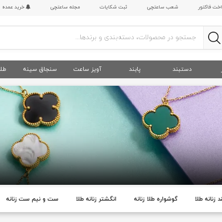
اخت فاکتور
شعب ساعتچی
ثبت شکایات
مجله ساعتچی
خرید عمده
دستبند
پابند
آویز ساعت
سنجاق سینه
طلا
 زنانه طلا
گوشواره طلا زنانه
انگشتر زنانه طلا
ست و نیم ست زنانه