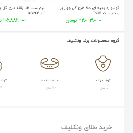
گوشواره بخیه ای طلا طرح گل چهار پر
نیم ست طلا زنانه طرح گل چه
ونکلیف کد LE608
کد XS206
32,003,000 تومان
106,882,000 تومان
گروه محصولات برند ونکلیف
گردنبند زنانه
دستبند زنانه طلا
گوشوار
51 مدل
38 مدل
24 مد
خرید طلای ونکلیف