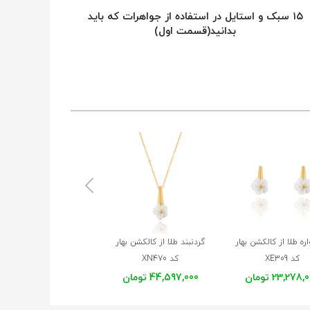
۱۵ سبک و استایل در استفاده از جواهرات که باید
بدانید(قسمت اول)
ه طلا از کالکشن بهار
گردنبند طلا از کالکشن بهار
تمیمه طلا طرح فیروزه ک
کد XE309
کد XN470
XT102
23,278 تومان
44,597,000 تومان
19,193,000 تومان