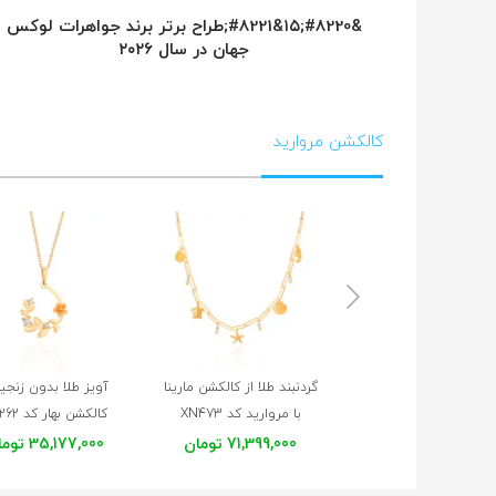
&#8220;۱۵&#8221;طراح برتر برند جواهرات لوکس
جهان در سال ۲۰۲۶
کالکشن مروارید
گردنبند طلا از کالکشن مارینا
آویز طلا بدون زنجیر
با مروارید کد XN473
کالکشن بهار کد XP262
71,399,000 تومان
35,177,000 تومان