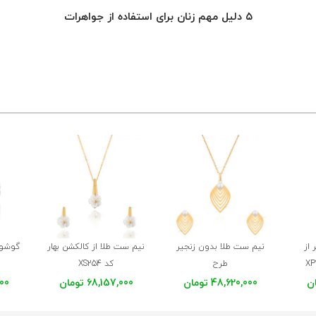
۵ دلیل مهم زنان برای استفاده از جواهرات
 از
نیم ست طلا بدون زنجیر
نیم ست طلا از کالکشن بهار
گوشوار
طرح
کد XS254
برگ و مروارید کد XS255
48,620,000 تومان
68,157,000 تومان
,000