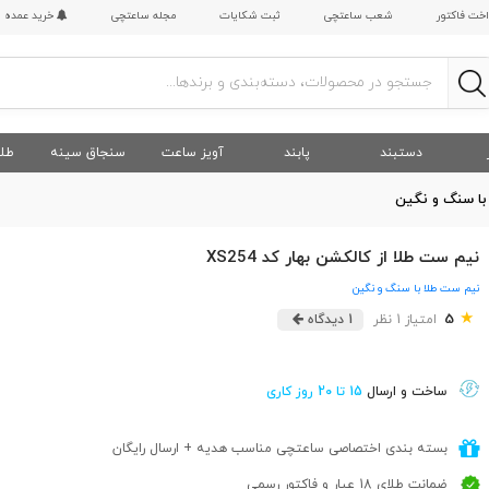
اخت فاکتور
شعب ساعتچی
ثبت شکایات
مجله ساعتچی
خرید عمده
دستبند
پابند
آویز ساعت
سنجاق سینه
طلا
با سنگ و نگین
نیم ست طلا از کالکشن بهار کد XS254
نیم ست طلا با سنگ و نگین
★
5
امتیاز 1 نظر
1 دیدگاه
ساخت و ارسال
15 تا 20 روز کاری
بسته بندی اختصاصی ساعتچی مناسب هدیه + ارسال رایگان
ضمانت طلای 18 عیار و فاکتور رسمی