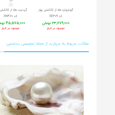
گوشواره طلا از کالکشن بهار
گردنبند طلا از کالکشن 
کد XE309
کد XN470
23,779,000 تومان
45,575,000 تومان
موجود در انبار
موجود در انبار
مقالات مربوط به مروارید از مجله تخصصی ساعتچی