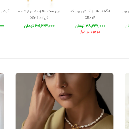
بهار
انگشتر طلا از کالشن بهار کد
نیم ست طلا زنانه طرح شاخه
گوشوار
CR804
گل کد XS216
38,227,000 تومان
201,263,000 تومان
,000
موجود در انبار