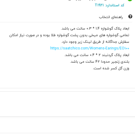
کد استاندارد: T1921
راهنمای انتخاب
ابعاد پلاک گوشواره 1.4 * 0.3 سانت می باشد.
تمامی گوشواره های میخی بدون پشت گوشواره طلا بوده و در صورت نیاز امکان
سفارش جداگانه از طریق لینک زیر وجود دارد.
https://saatchico.com/Womens-Earings/EO100
ابعاد پلاک گردنبند 2 * 0.4 سانت می باشد.
بلندی زنجیر حدودا 42 سانت می باشد.
وزن گل کسر شده است.