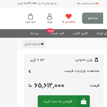
محاسبه قیمت طلا
هر گرم طلای 18 عیار:
18,733,752
تومان
جستجو
علاقمندی ها
ورود
سبد خرید
جدید
ی کودک
گالری آقایان
کارت هدیه
برند ها
اشتراک گذاری
وزن
حدودی
:
2.73
گرم
مشاهده
جزئیات قیمت
65,612,000
قیمت:
افزودن به سبد
خرید