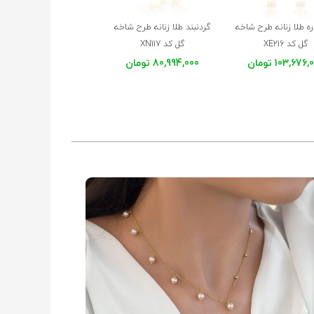
ه طلا زنانه طرح شاخه
گردنبند طلا زنانه طرح شاخه
گل کد XE216
گل کد XN117
103,676 تومان
80,994,000 تومان