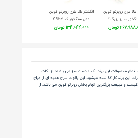
 طلا طرح روبرتو کوین
انگشتر طلا طرح روبرتو کوین
آویز طلا بدون زنجیر طر
مدل سنگخور سایز بزرگ کد CR618
مدل سنگخور کد CR617
267,988 تومان
134,044,000 تومان
97,527,000 تومان
وع به فعالیت کرد. تمام محصولات این برند تک و دست ساز می باشند. از نکات
ت این برند کار گذاشته میشود. این یاقوت سرخ هدیه ای از طراح
ندگیست و طبیعت بزرگترین الهام بخش روبرتو کوین می باشد. از