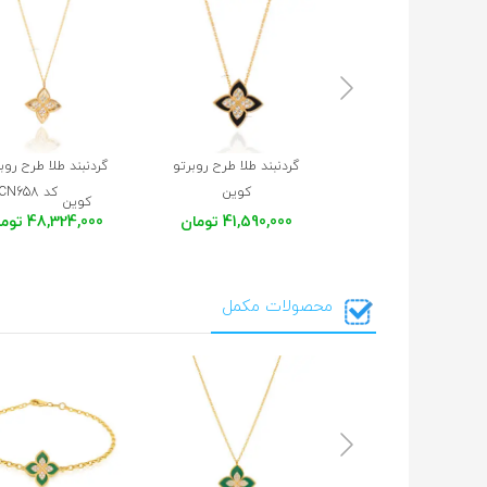
گردنبند طلا طرح روبرتو
گردنبند طلا طرح روب
کوین
کد CN658
کوین
با سنگ اونیکس کد XN460
41,590,000 تومان
48,324,000 تومان
محصولات مکمل