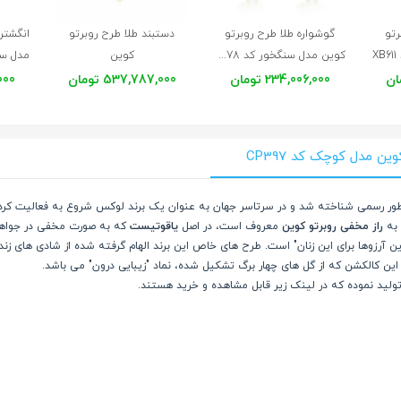
رتو
گوشواره طلا طرح روبرتو
دستبند طلا طرح روبرتو
انگشتر
X
کوین مدل سنگخور کد XE278
کوین
مدل سنگخور کد XB610
234,006,000 تومان
537,787,000 تومان
,000
ن مدل کوچک کد CP397
رند ایتالیایی اصیل است که در سال 1996 به طور رسمی شناخته شد و در سرتاسر جهان به عنوان یک برند لوکس شر
 به
راز مخفی روبرتو کوین
معروف است، در اصل
یاقوتیست
که به صورت مخفی در جواهرا
رین آرزوها برای این زنان" است. طرح های خاص این برند الهام گرفته شده از شادی های ز
. این کالکشن که از گل های چهار برگ تشکیل شده، نماد "زیبایی درون" می باشد.
ولید نموده که در لینک زیر قابل مشاهده و خرید هستند.