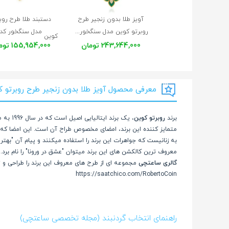
آویز طلا بدون زنجیر طرح
دستبند طلا طرح روب
روبرتو کوین مدل سنگخور کد XP234
مدل سنگخور کد B611
کوین
243,644,000 تومان
155,954,000 تومان
معرفی محصول آویز طلا بدون زنجیر طرح روبرتو کوی
برند
روبرتو کوین
، یک ب
متمایز کننده این برند، امضای مخصوص طراح آن است. این امضا که
به زنانیست که جواهرات این برند را استفاده میکنند و پیام آن "بهت
معروف ترین کالکشن های این برند میتوان "عشق در ورونا" را نام برد
گالری ساعتچی
مجموعه ای از طرح های معروف این برند را طراحی و ت
https://saatchico.com/RobertoCoin
راهنمای انتخاب گردنبند (مجله تخصصی ساعتچی)