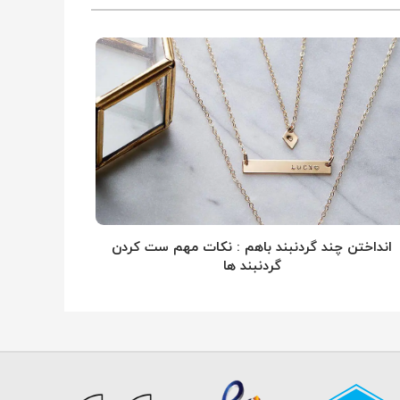
انداختن چند گردنبند باهم : نکات مهم ست کردن
گردنبند ها