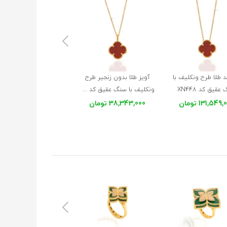
د طلا طرح ونکلیف با
آویز طلا بدون زنجیر طرح
گردنبند طلا طرح ونکلیف 
عقیق کد XN448
ونکلیف با سنگ عقیق کد XP246
سنگ صورتی کد XN447
131,549 تومان
38,343,000 تومان
126,769,000 تومان