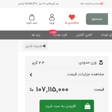
محاسبه قیمت طلا
هر گرم طلای 18 عیار:
18,888,300
تومان
جستجو
علاقمندی ها
ورود
سبد خرید
جدید
ی کودک
گالری آقایان
کارت هدیه
برند ها
اشتراک گذاری
وزن
حدودی
:
4.4
گرم
مشاهده
جزئیات قیمت
107,115,000
قیمت:
افزودن به سبد
خرید