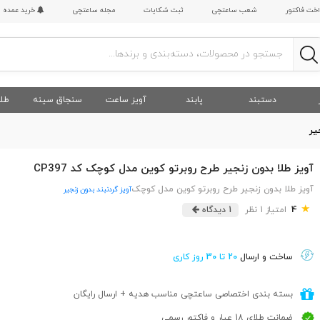
اخت فاکتور
شعب ساعتچی
ثبت شکایات
مجله ساعتچی
خرید عمده
دستبند
پابند
آویز ساعت
سنجاق سینه
طلا
یر
آویز طلا بدون زنجیر طرح روبرتو کوین مدل کوچک کد CP397
آویز طلا بدون زنجیر طرح روبرتو کوین مدل کوچک
آویز گردنبند بدون زنجیر
★
4
امتیاز 1 نظر
1 دیدگاه
ساخت و ارسال
20 تا 30 روز کاری
بسته بندی اختصاصی ساعتچی مناسب هدیه + ارسال رایگان
ضمانت طلای 18 عیار و فاکتور رسمی