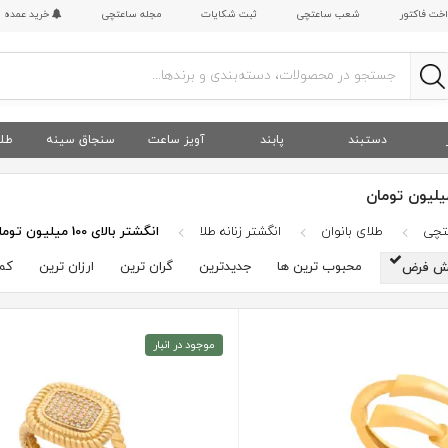
اخت فاکتور
شعب ساعتچی
ثبت شکایات
مجله ساعتچی
خرید عمده
دستبند
پابند
آویز ساعت
سنجاق سینه
طلا
عتچی
طلای بانوان
انگشتر زنانه طلا
انگشتر بالای 100 میلیون تومان
محبوب ترین ها
جدیدترین
گران ترین
ارزان ترین
کم 
ش فرض
موجود در انبار