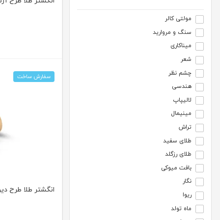
انگشتر طلا طرح آرنیس
مولتی کالر
سنگ و مروارید
میناکاری
شعر
چشم نظر
سفارش ساخت
هندسی
لالیپاپ
مینیمال
تراش
طلای سفید
طلای رزگلد
بافت میوکی
نگار
انگشتر طلا طرح دیوید
ریوا
ماه تولد