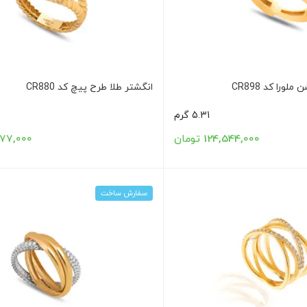
لورا کد CR898
انگشتر طلا طرح پیچ کد CR880
5.31 گرم
124,544,000 تومان
33,277,000
سفارش ساخت