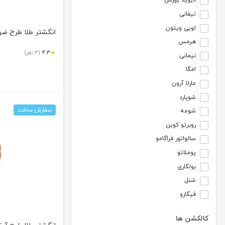
دیوید یورمن
تیفانی
لویی ویتون
انگشتر طلا طرح ضربدر
هرمس
★
4.3
(3 نظر)
نیمانی
امگا
مارلا آرون
شوپارد
سفارش ساخت
شومه
روبرتو کوین
سالواتور فراگامو
پوملاتو
بولگاری
شنل
فیگارو
کالکشن ها