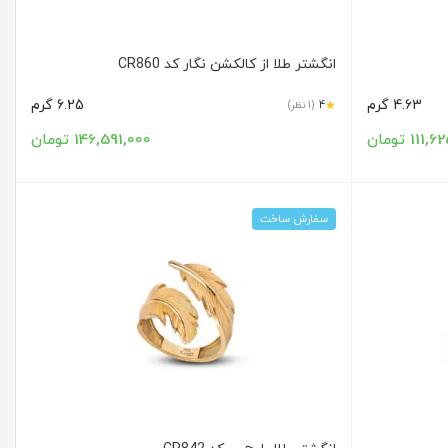
انگشتر طلا از کالکشن نگار کد CR860
4.63 گرم
6.25 گرم
★
4
(1 نظر)
11 تومان
146,591,000 تومان
سفارش ساخت