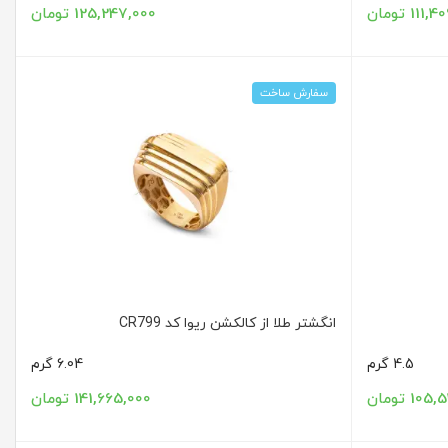
111 تومان
125,247,000 تومان
سفارش ساخت
انگشتر طلا از کالکشن ریوا کد CR799
4.5 گرم
6.04 گرم
1 تومان
141,665,000 تومان