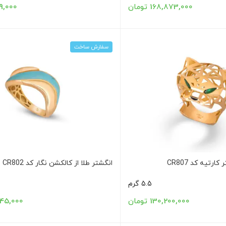
168,873,000 تومان
,409,000
سفارش ساخت
ارتیه کد CR807
انگشتر طلا از کالکشن نگار کد CR802
5.5 گرم
130,200,000 تومان
05,545,000