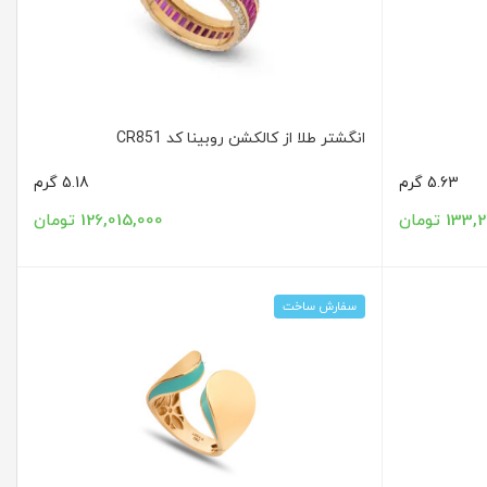
انگشتر طلا از کالکشن روبینا کد CR851
5.63 گرم
5.18 گرم
1 تومان
126,015,000 تومان
سفارش ساخت