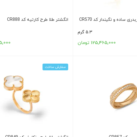
ی ساده و نگیندار کد CR570
انگشتر طلا طرح کارتیه کد CR888
5.3 گرم
125,465,000 تومان
1,625,000
سفارش ساخت