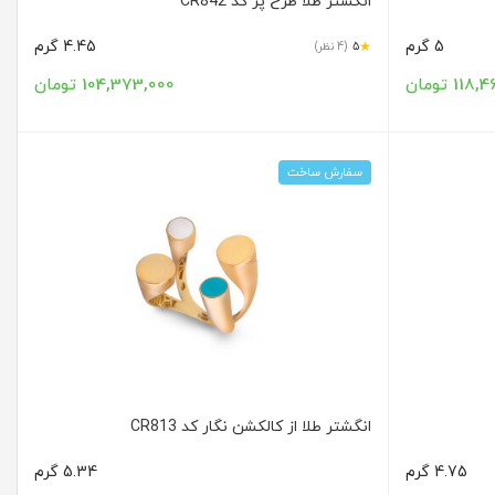
انگشتر طلا طرح پر کد CR842
5 گرم
4.45 گرم
★
5
(4 نظر)
11 تومان
104,373,000 تومان
سفارش ساخت
انگشتر طلا از کالکشن نگار کد CR813
4.75 گرم
5.34 گرم