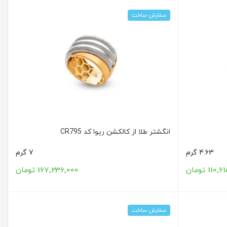
سفارش ساخت
انگشتر طلا از کالکشن ریوا کد CR795
4.63 گرم
7 گرم
11 تومان
167,236,000 تومان
سفارش ساخت