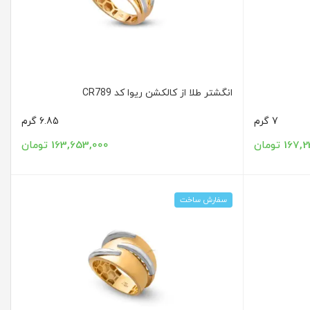
انگشتر طلا از کالکشن ریوا کد CR789
7 گرم
6.85 گرم
16 تومان
163,653,000 تومان
سفارش ساخت