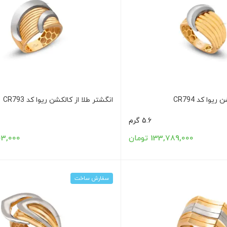
یوا کد CR794
انگشتر طلا از کالکشن ریوا کد CR793
5.6 گرم
133,789,000 تومان
0,103,000
سفارش ساخت