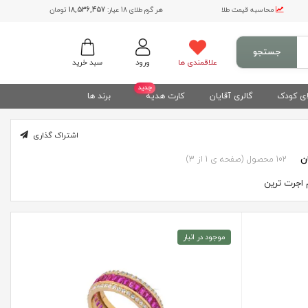
محاسبه قیمت طلا
هر گرم طلای 18 عیار:
18,536,457
تومان
جستجو
علاقمندی ها
ورود
سبد خرید
جدید
ی کودک
گالری آقایان
کارت هدیه
برند ها
اشتراک گذاری
102
محصول
(صفحه ی 1 از 3)
اجرت ترین
موجود در انبار