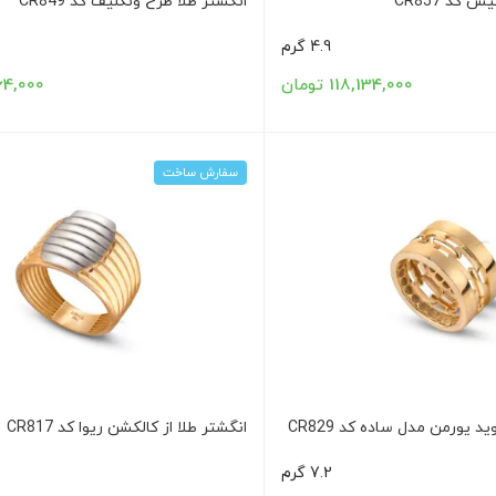
 کد CR857
انگشتر طلا طرح ونکلیف کد CR849
4.9 گرم
118,134,000 تومان
8,464,000
سفارش ساخت
 یورمن مدل ساده کد CR829
انگشتر طلا از کالکشن ریوا کد CR817
7.2 گرم