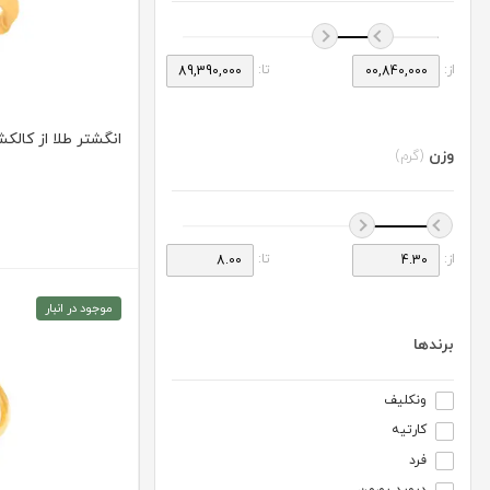
از:
تا:
انگشتر طلا از کالکشن م
وزن
(گرم)
از:
تا:
موجود در انبار
برندها
ونکلیف
کارتیه
فرد