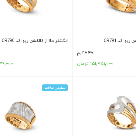
یوا کد CR791
انگشتر طلا از کالکشن ریوا کد CR790
6.47 گرم
151,751,000 تومان
7,236,000
سفارش ساخت