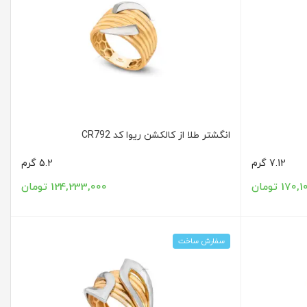
انگشتر طلا از کالکشن ریوا کد CR792
7.12 گرم
5.2 گرم
17 تومان
124,233,000 تومان
سفارش ساخت