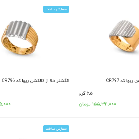
سفارش ساخت
یوا کد CR797
انگشتر طلا از کالکشن ریوا کد CR796
6.5 گرم
155,291,000 تومان
0,615,000
سفارش ساخت