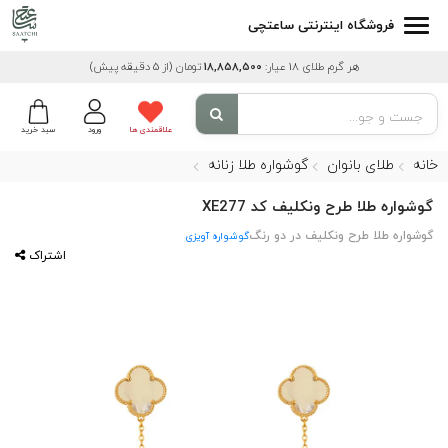
فروشگاه اینترنتی ساعتچی
هر گرم طلای 18 عیار:
18,858,500
تومان
(از 5 دقیقه پیش)
علاقمندی ها
ورود
سبد خرید
خانه
طلای بانوان
گوشواره طلا زنانه
گوشواره طلا طرح ونکلیف کد XE277
گوشواره طلا طرح ونکلیف در دو رنگ
گوشواره آویزی
اشتراک