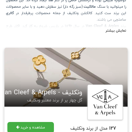
گوشواره طبیعی بوده و درخشش خاصی را در کنار
طلا
ایجاد کرده اند. این محصول
را میتوانید با سنگ
مالاکیت
(سبز رگه دار) نیز سفارش دهید و با سایر محصولات
این برند ست کنید. کالکشن ونکلیف از جمله محصولات پرطرفدار در
گالری
ساعتچی
می باشند.
برند
Van Cleef & Arples
در سال 1896 در پاریس شروع به کار کرد. اکثر طرح
نمایش بیشتر
های این برند شامل گل ها، حیوانات و پریان می باشد که توسط افراد مطرح
جهان استفاده میشوند. برند
ونکلیف
در صنعت ساعت سازی نیز فعالیت دارد. یکی
از طرح های مطرح این برند در زمینه ساعت، " پیراهن صورتی ساعت ها" نام دارد
که باریکی آن دلیل اصلی مطرح شدن آن بود. جالب است بدانید نماد
گل شبدر
معروف این برند از جک آرپل الهام گرفته شده. جک آرپل عادت داشته گل های
شبدر چهار برگ باغ خود را جمع و همراه یک شعر که به انتخاب خودش بوده، به
کارکنانش بدهد. هدف او از این کار، دادن "امیدواری" به آنها بوده. در حال حاضر
جدیدترین کالکشن این برند " هفت دریا " نام دارد.
گالری ساعتچی
مجموعه ای از طرح های معروف این برند را طراحی و تولید نموده
ونکلیف - Van Cleef & Arpels
که در لینک زیر قابل مشاهده و خرید هستند.
https://saatchico.com/
VanCleef&Arples
گل چهار پر از برند معتبر ونکلیف
برای مطالعه بیشتر در مورد برند ونکلیف آرپلز میتوانید به
مجله گالری ساعتچی
رجوع فرمایید.
https://saatchico.com/mag/
VanCleef&Arples
مشاهده و خرید
127
مدل از برند ونکلیف