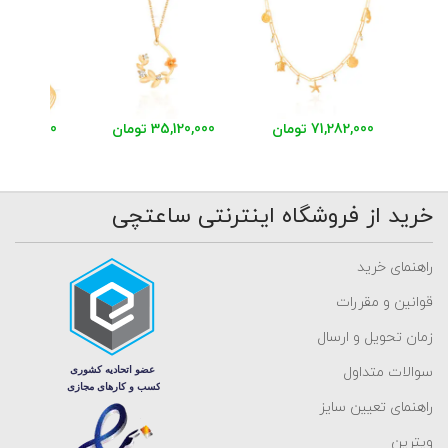
71,282,000 تومان
35,120,000 تومان
48,541,000 توم
خرید از فروشگاه اینترنتی ساعتچی
راهنمای خرید
قوانین و مقررات
زمان تحویل و ارسال
سوالات متداول
راهنمای تعیین سایز
ویترین