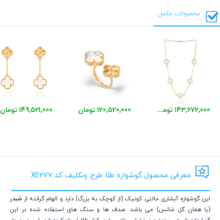
محصولات مکمل
143,672,000 تومان
120,520,000 تومان
149,521,000 تومان
معرفی محصول گوشواره طلا طرح ونکلیف کد XE277
این گوشواره آبشاری حالتی کونیک (از کوچک به بزرگ) دارد و الهام گرفته از
شبدر
(یا همان گل شانس) می باشد. صدف ها و سنگ های استفاده شده در این