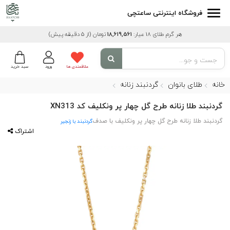
فروشگاه اینترنتی ساعتچی
هر گرم طلای 18 عیار:
18,619,561
تومان
(از 5 دقیقه پیش)
علاقمندی ها
ورود
سبد خرید
خانه
طلای بانوان
گردنبند زنانه
گردنبند طلا زنانه طرح گل چهار پر ونکلیف کد XN313
گردنبند طلا زنانه طرح گل چهار پر ونکلیف با صدف
گردنبند با زنجیر
اشتراک