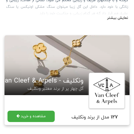
گرفته و با چنگکهای ظریف و زیبایی محکم می شود، نشانی از اصالت، زیبایی و
زنانگی با خود دارد. داخل این گل زیبا میتوان سنگ مشکی اونیکس یا سنگ
عقیق هم قرار داد که هر کدام زیبایی و جذابیت خود را دارد.
نمایش بیشتر
برند Van Cleef & Arples در سال 1896 در پاریس شروع به کار کرد. اکثر طرح های
این برند شامل گل ها، حیوانات و پریان می باشد که توسط افراد مطرح جهان
استفاده میشوند. برند ونکلیف در صنعت ساعت سازی نیز فعالیت دارد. یکی از
طرح های مطرح این برند در زمینه ساعت، " پیراهن صورتی ساعت ها" نام دارد که
باریکی آن دلیل اصلی مطرح شدن آن بود. جالب است بدانید نماد گل شبدر
معروف این برند از جک آرپل الهام گرفته شده. جک آرپل عادت داشته گل های
شبدر چهار برگ باغ خود را جمع و همراه یک شعر که به انتخاب خودش بوده، به
کارکنانش بدهد. هدف او از این کار، دادن "امیدواری" به آنها بوده. در حال حاضر
جدیدترین کالکشن این برند " هفت دریا " نام دارد.
ونکلیف - Van Cleef & Arpels
گالری ساعتچی مجموعه ای از طرح های معروف این برند را طراحی و تولید نموده
که در لینک زیر قابل مشاهده و خرید هستند.
گل چهار پر از برند معتبر ونکلیف
https://saatchico.com/
VanCleef&Arples
برای مطالعه بیشتر در مورد برند ونکلیف آرپلز میتوانید به مجله گالری ساعتچی
رجوع فرمایید.
https://saatchico.com/mag/
VanCleef&Arples
مشاهده و خرید
127
مدل از برند ونکلیف