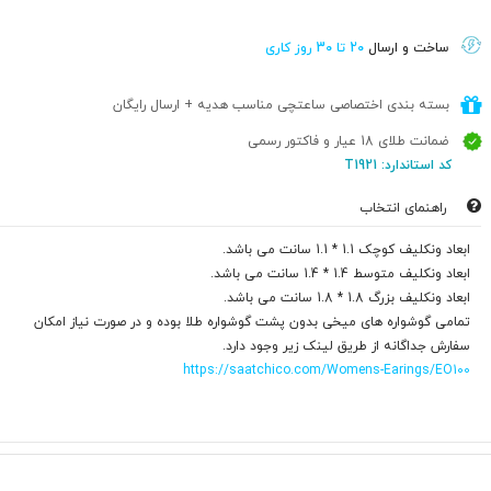
ساخت و ارسال
20 تا 30 روز کاری
بسته بندی اختصاصی ساعتچی مناسب هدیه + ارسال رایگان
ضمانت طلای 18 عیار و فاکتور رسمی
کد استاندارد: T1921
راهنمای انتخاب
ابعاد ونکلیف کوچک 1.1 * 1.1 سانت می باشد.
ابعاد ونکلیف متوسط 1.4 * 1.4 سانت می باشد.
ابعاد ونکلیف بزرگ 1.8 * 1.8 سانت می باشد.
تمامی گوشواره های میخی بدون پشت گوشواره طلا بوده و در صورت نیاز امکان
سفارش جداگانه از طریق لینک زیر وجود دارد.
https://saatchico.com/Womens-Earings/EO100