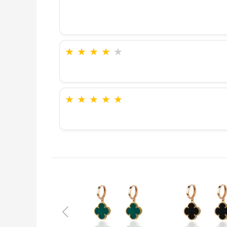
★
★
★
★
★
★
★
★
★
★