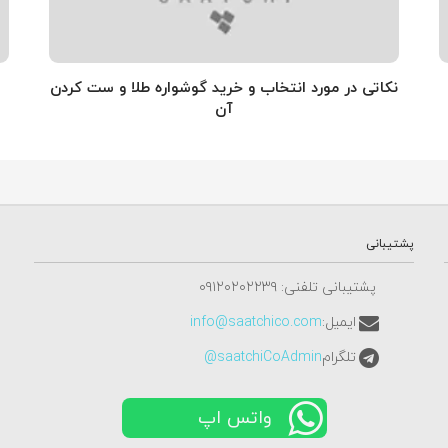
نکاتی در مورد انتخاب و خرید گوشواره طلا و ست کردن
آن
پشتیبانی
پشتیبانی تلفنی: ٠٩١٢٠٢٠٢٢٣٩
ایمیل:
info@saatchico.com
تلگرام
saatchiCoAdmin@
واتس اپ