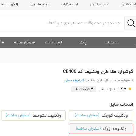
اخت فاکتور
شعب ساعتچی
ثبت شکایات
مجله ساعتچی
خرید عمده
دستبند
پابند
آویز ساعت
سنجاق سینه
طلا
گوشواره طلا طرح ونکلیف کد CE400
گوشواره میخی طلا طرح ونکلیف
گوشواره میخی
★
4.7
امتیاز 10 نظر
3 دیدگاه
انتخاب سایز:
ونکلیف کوچک
ونکلیف متوسط
(سفارش ساخت)
(سفارش ساخت)
ونکلیف بزرگ
(سفارش ساخت)