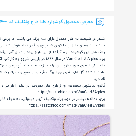
معرفی محصول گوشواره طلا طرح ونکلیف کد CE400
شبدر در طبیعت به طور معمول دارای سه برگ می باشد. اما برخی تغی
میکند. به همین دلیل پیدا کردن شبدر چهاربرگ را نماد خوش شانسی و
پلاک های این گوشواره الهام گرفته از این طرح بوده و داخل آنها ور
برند Van Cleef & Arples در سال 96
دارد. یکی از طرح های مطرح این برند در زمینه ساعت، " پیراهن صور
عادت داشته گل های شبدر چهار برگ باغ خود را جمع و همراه یک شعر 
نام دارد.
گالری ساعتچی مجموعه ای از طرح های معروف این برند را طراحی و ت
https://saatchico.com/
VanCleef&Arples
برای مطالعه بیشتر در مورد برند ونکلیف آرپلز میتوانید به مجله گا
https://saatchico.com/mag/
VanCleef&Arples