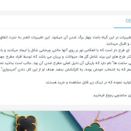
یرات در این گیاه باعث چهار برگ شدن آن میشود. این تغییرات انقدر به ندرت اتفاق 
 اقبال میدانند.
قه ای طرح دار است که با انعکاس نور بر روی آنها حالتی چرخشی شکل را ایجاد میکنند و
18 در پاریس شروع به کار کرد. اکثر طرح های این برند شامل گل ها، حیوانات و پریان می باشد که توسط
تی ساعت ها" نام دارد که باریکی آن دلیل اصلی مطرح شدن آن بود. جالب است بدانید نم
که به انتخاب خودش بوده، به کارکنانش بدهد. هدف او از این کار، دادن "امیدواری" به
ولید نموده که در لینک زیر قابل مشاهده و خرید هستند.
لری ساعتچی رجوع فرمایید.