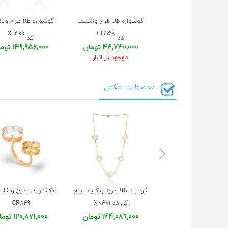
گوشواره طلا طرح ونکلیف
گوشواره طلا طرح ون
XE300
CE558
کد
کد
44,740,000 تومان
149,956,000 تومان
موجود در انبار
محصولات مکمل
گردنبند طلا طرح ونکلیف پنج
انگشتر طلا طرح ونکلی
گل کد XN471
CR849
144,089,000 تومان
120,871,000 تومان