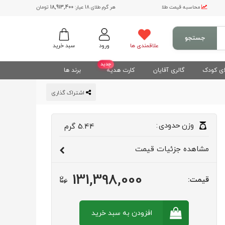
محاسبه قیمت طلا
هر گرم طلای 18 عیار:
18,913,400
تومان
جستجو
علاقمندی ها
ورود
سبد خرید
جدید
ی کودک
گالری آقایان
کارت هدیه
برند ها
اشتراک گذاری
وزن
حدودی
:
5.44
گرم
مشاهده
جزئیات قیمت
131,398,000
قیمت:
افزودن به سبد
خرید