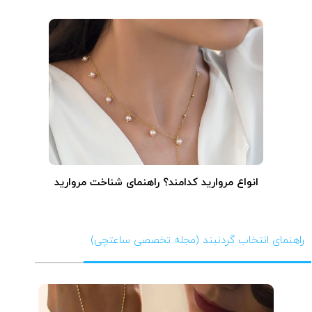
انواع مروارید کدامند؟ راهنمای شناخت مروارید
راهنمای انتخاب گردنبند (مجله تخصصی ساعتچی)