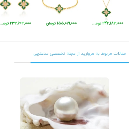
242,183,000 تومان
155,019,000 تومان
232,603,000 توما
مقالات مربوط به مروارید از مجله تخصصی ساعتچی