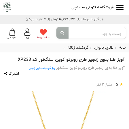
فروشگاه اینترنتی ساعتچی
هر گرم طلای 18 عیار:
18,774,934
تومان
(از 7 دقیقه پیش)
علاقمندی ها
ورود
سبد خرید
خانه
طلای بانوان
گردنبند زنانه
آویز طلا بدون زنجیر طرح روبرتو کوین سنگخور کد XP233
آویز طلا بدون زنجیر طرح روبرتو کوین سنگخور
آویز گردنبند بدون زنجیر
اشتراک
★
5
امتیاز 2 نظر