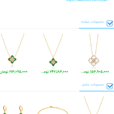
https://saatchico.com/Chain
محصولات مشابه
153,905,000 تومان
242,183,000 تومان
213,095,000 تومان
محصولات مکمل