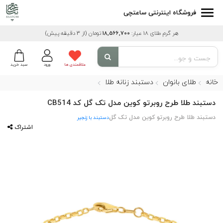
فروشگاه اینترنتی ساعتچی
هر گرم طلای 18 عیار:
18,566,700
تومان
(از 3 دقیقه پیش)
علاقمندی ها
ورود
سبد خرید
خانه
طلای بانوان
دستبند زنانه طلا
دستبند طلا طرح روبرتو کوین مدل تک گل کد CB514
دستبند طلا طرح روبرتو کوین مدل تک گل
دستبند با زنجیر
اشتراک