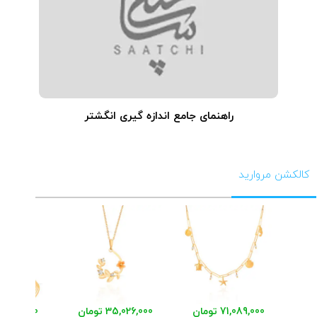
راهنمای جامع اندازه گیری انگشتر
کالکشن مروارید
71,089,000 تومان
35,026,000 تومان
48,411,000 توم