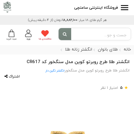
فروشگاه اینترنتی ساعتچی
هر گرم طلای 18 عیار:
18,882,100
تومان
(از 4 دقیقه پیش)
علاقمندی ها
ورود
سبد خرید
خانه
طلای بانوان
انگشتر زنانه طلا
انگشتر طلا طرح روبرتو کوین مدل سنگخور کد CR617
انگشتر طلا طرح روبرتو کوین مدل سنگخور
انگشتر نگین دار
اشتراک
★
5
امتیاز 1 نظر