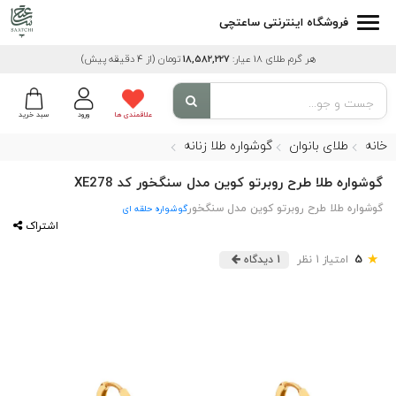
فروشگاه اینترنتی ساعتچی
هر گرم طلای 18 عیار:
18,582,227
تومان
(از 4 دقیقه پیش)
علاقمندی ها
ورود
سبد خرید
خانه
طلای بانوان
گوشواره طلا زنانه
گوشواره طلا طرح روبرتو کوین مدل سنگخور کد XE278
گوشواره طلا طرح روبرتو کوین مدل سنگخور
گوشواره حلقه ای
اشتراک
★
5
امتیاز 1 نظر
1 دیدگاه