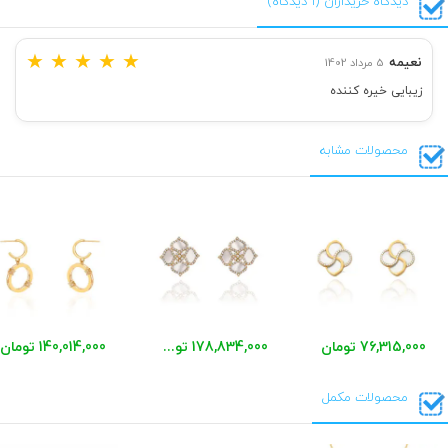
دیدگاه خریداران (1 دیدگاه)
★
★
★
★
★
نعیمه
5 مرداد 1402
زیبایی خیره کننده
محصولات مشابه
76,315,000 تومان
178,834,000 تومان
140,014,000 تومان
محصولات مکمل