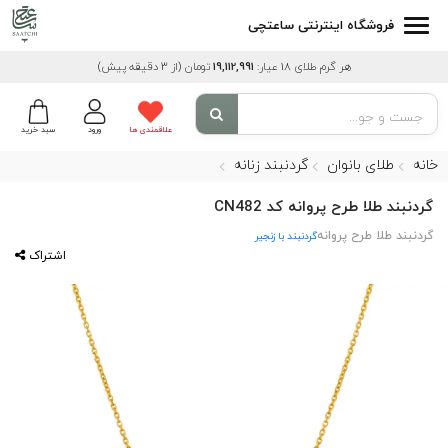
فروشگاه اینترنتی ساعتچی
هر گرم طلای 18 عیار:
19,112,991
تومان
(از 3 دقیقه پیش)
علاقمندی ها
ورود
سبد خرید
خانه
طلای بانوان
گردنبند زنانه
گردنبند طلا طرح پروانه کد CN482
گردنبند طلا طرح پروانه
گردنبند با زنجیر
اشتراک