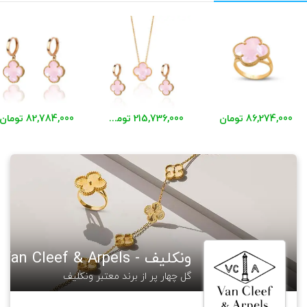
86,274,000 تومان
215,736,000 تومان
82,784,000 تومان
ونکلیف - Van Cleef & Arpels
گل چهار پر از برند معتبر ونکلیف