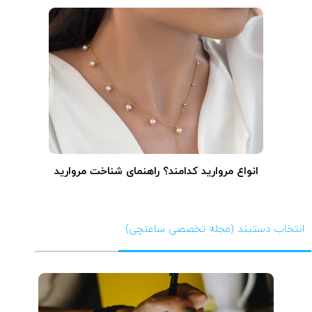
انواع مروارید کدامند؟ راهنمای شناخت مروارید
انتخاب دستبند (مجله تخصصی ساعتچی)