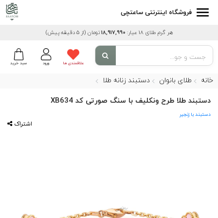
فروشگاه اینترنتی ساعتچی
هر گرم طلای 18 عیار:
18,917,990
تومان
(از 5 دقیقه پیش)
علاقمندی ها
ورود
سبد خرید
خانه
طلای بانوان
دستبند زنانه طلا
دستبند طلا طرح ونکلیف با سنگ صورتی کد XB634
دستبند با زنجیر
اشتراک