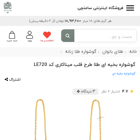
فروشگاه اینترنتی ساعتچی
هر گرم طلای 18 عیار:
18,913,680
تومان
(از 2 دقیقه پیش)
علاقمندی ها
ورود
سبد خرید
خانه
طلای بانوان
گوشواره طلا زنانه
گوشواره بخیه ای طلا طرح قلب میناکاری کد LE720
گوشواره بخیه ای
اشتراک
★
4.7
امتیاز 6 نظر
3 دیدگاه