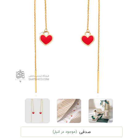
صدفی
(موجود در انبار)