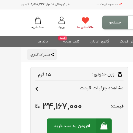
محاسبه قیمت طلا
هر گرم طلای 18 عیار:
18,518,336
تومان
جستجو
علاقمندی ها
ورود
سبد خرید
جدید
ی کودک
گالری آقایان
کارت هدیه
برند ها
اشتراک گذاری
وزن
حدودی
:
1.5
گرم
مشاهده
جزئیات قیمت
34,167,000
قیمت:
افزودن به سبد
خرید