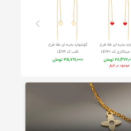
ره بخیه ای طلا طرح
گوشواره بخیه ای طلا طرح
گوشواره بخیه ای طلا طر
یناکاری کد LE720
قلب کد LE719
پروانه کد LE717
28,472 تومان
35,761,000 تومان
38,312,000 تومان
موجود در انبار