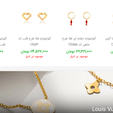
 آویز
گوشواره حلقه ای طلا طرح
گوشواره طلا طرح قلب کد
گوشوا
ماهی کد CE555
CE514
قلب م
36,319,000 تومان
24,567,000 تومان
,000
موجود در انبار
موجود در انبار