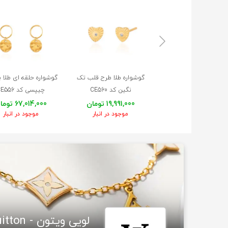
گوشواره طلا طرح قلب تک
گوشواره حلقه ای طلا با
نگین کد CE560
چیپسی کد CE556
19,991,000 تومان
67,014,000 تومان
موجود در انبار
موجود در انبار
لویی ویتون - Louis Vuitton