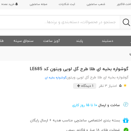
اخت فاکتور
شعب ساعتچی
ثبت شکایات
مجله ساعتچی
خرید عمده
دستبند
پابند
آویز ساعت
سنجاق سینه
طلا
گوشواره بخیه ای طلا طرح گل لویی ویتون کد LE685
گوشواره بخیه ای طلا طرح گل لویی ویتون
گوشواره بخیه ای
★
5
امتیاز 3 نظر
1 دیدگاه
ساخت و ارسال
10 تا 15 روز کاری
بسته بندی اختصاصی ساعتچی مناسب هدیه + ارسال رایگان
ضمانت طلای 18 عیار و فاکتور رسمی