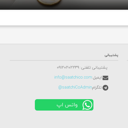
پشتیبانی
پشتیبانی تلفنی: ٠٩١٢٠٢٠٢٢٣٩
ایمیل:
info@saatchico.com
تلگرام
saatchiCoAdmin@
واتس اپ