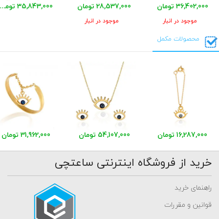
36,402,000 تومان
28,537,000 تومان
35,843,000 توما
موجود در انبار
موجود در انبار
محصولات مکمل
16,287,000 تومان
54,107,000 تومان
31,962,000 تومان
خرید از فروشگاه اینترنتی ساعتچی
راهنمای خرید
قوانین و مقررات