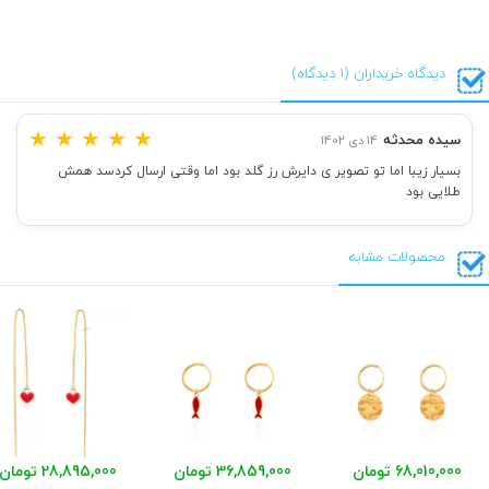
دیدگاه خریداران (1 دیدگاه)
★
★
★
★
★
سیده محدثه
14 دی 1402
بسیار زیبا اما تو تصویر ی دایرش رز گلد بود اما وقتی ارسال کردسد همش
طلایی بود
محصولات مشابه
68,010,000 تومان
36,859,000 تومان
28,895,000 تومان