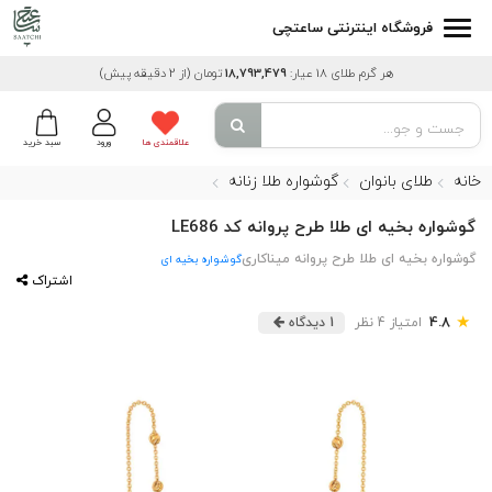
فروشگاه اینترنتی ساعتچی
هر گرم طلای 18 عیار:
18,793,479
تومان
(از 2 دقیقه پیش)
علاقمندی ها
ورود
سبد خرید
خانه
طلای بانوان
گوشواره طلا زنانه
گوشواره بخیه ای طلا طرح پروانه کد LE686
گوشواره بخیه ای طلا طرح پروانه میناکاری
گوشواره بخیه ای
اشتراک
★
4.8
امتیاز 4 نظر
1 دیدگاه