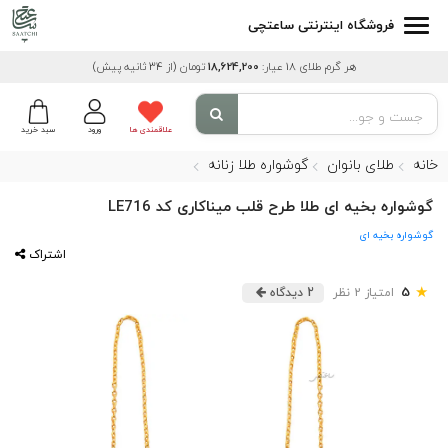
فروشگاه اینترنتی ساعتچی
هر گرم طلای 18 عیار:
18,624,200
تومان
(از 34 ثانیه پیش)
علاقمندی ها
ورود
سبد خرید
خانه
طلای بانوان
گوشواره طلا زنانه
گوشواره بخیه ای طلا طرح قلب میناکاری کد LE716
گوشواره بخیه ای
اشتراک
★
5
امتیاز 2 نظر
2 دیدگاه