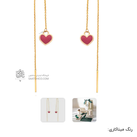
رنگ میناکاری: