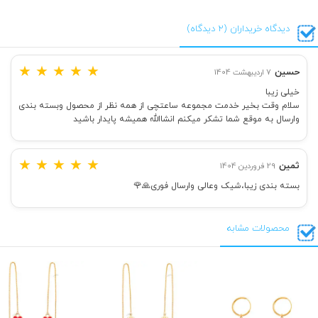
دیدگاه خریداران (2 دیدگاه)
★
★
★
★
★
حسین
7 اردیبهشت 1404
خیلی زیبا
سلام وقت بخیر خدمت مجموعه ساعتچی از همه نظر از محصول وبسته بندی
وارسال به موقع شما تشکر میکنم انشاالله همیشه پایدار باشید
★
★
★
★
★
ثمین
29 فروردین 1404
بسته بندی زیبا،شیک وعالی وارسال فوری🙏🌹
محصولات مشابه