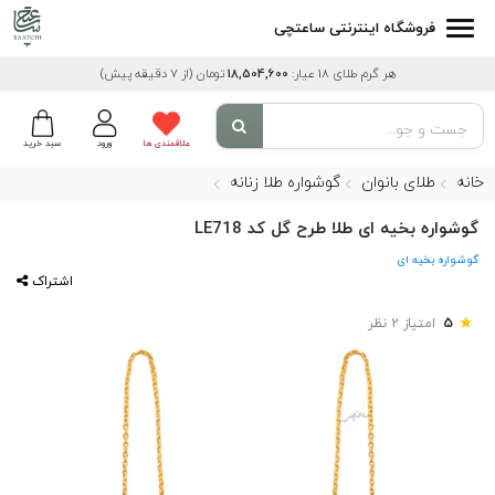
فروشگاه اینترنتی ساعتچی
هر گرم طلای 18 عیار:
18,504,600
تومان
(از 7 دقیقه پیش)
علاقمندی ها
ورود
سبد خرید
خانه
طلای بانوان
گوشواره طلا زنانه
گوشواره بخیه ای طلا طرح گل کد LE718
گوشواره بخیه ای
اشتراک
★
5
امتیاز 2 نظر