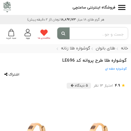
فروشگاه اینترنتی ساعتچی
هر گرم طلای 18 عیار:
18,892,173
تومان
(از 2 دقیقه پیش)
علاقمندی ها
ورود
سبد خرید
خانه
طلای بانوان
گوشواره طلا زنانه
گوشواره طلا طرح پروانه کد LE696
گوشواره حلقه ای
اشتراک
★
4.9
امتیاز 13 نظر
5 دیدگاه