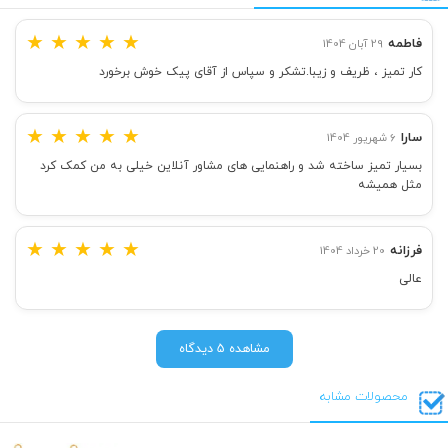
★
★
★
★
★
فاطمه
29 آبان 1404
کار تمیز ، ظریف و زیبا.تشکر و سپاس از آقای پیک خوش برخورد
★
★
★
★
★
سارا
6 شهریور 1404
بسیار تمیز ساخته شد و راهنمایی های مشاور آنلاین خیلی به من کمک کرد
مثل همیشه
★
★
★
★
★
فرزانه
20 خرداد 1404
عالی
مشاهده 5 دیدگاه
محصولات مشابه