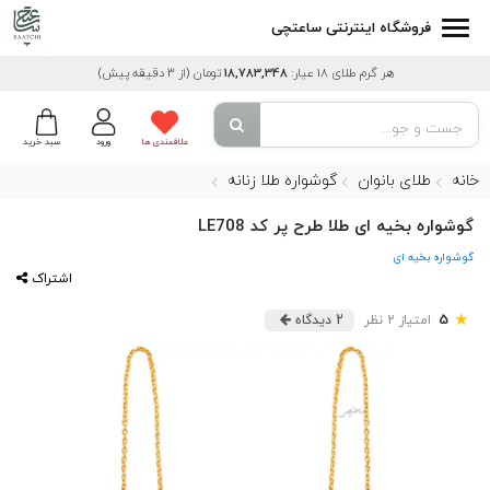
فروشگاه اینترنتی ساعتچی
هر گرم طلای 18 عیار:
18,783,348
تومان
(از 3 دقیقه پیش)
علاقمندی ها
ورود
سبد خرید
خانه
طلای بانوان
گوشواره طلا زنانه
گوشواره بخیه ای طلا طرح پر کد LE708
گوشواره بخیه ای
اشتراک
★
5
امتیاز 2 نظر
2 دیدگاه