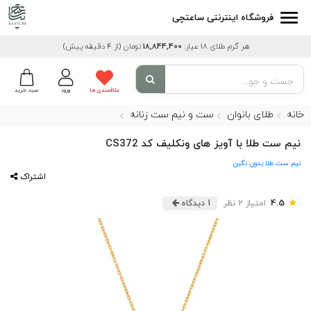
فروشگاه اینترنتی ساعتچی
هر گرم طلای 18 عیار:
18,844,400
تومان
(از 4 دقیقه پیش)
علاقمندی ها
ورود
سبد خرید
خانه
طلای بانوان
ست و نیم ست زنانه
نیم ست طلا با آویز های ونکلیف کد CS372
نیم ست طلا بدون نگین
اشتراک
★
4.5
امتیاز 2 نظر
1 دیدگاه