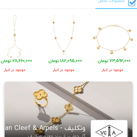
محصولات مکمل
73,592,000 تومان
182,095,000 تومان
28,660,000 تومان
موجود در انبار
موجود در انبار
موجود در انبار
ونکلیف - Van Cleef & Arpels
گل چهار پر از برند معتبر ونکلیف