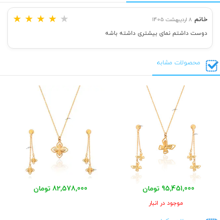
★
★
★
★
★
خانم
8 اردیبهشت 1405
دوست داشتم نمای بیشتری داشته باشه
محصولات مشابه
95,451,000 تومان
82,578,000 تومان
موجود در انبار