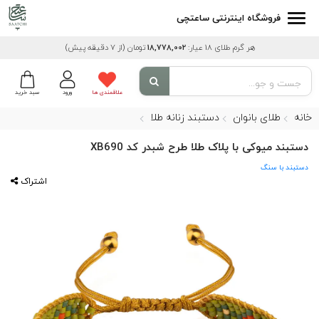
فروشگاه اینترنتی ساعتچی
هر گرم طلای 18 عیار:
18,778,002
تومان
(از 7 دقیقه پیش)
علاقمندی ها
ورود
سبد خرید
خانه
طلای بانوان
دستبند زنانه طلا
دستبند میوکی با پلاک طلا طرح شبدر کد XB690
دستبند با سنگ
اشتراک