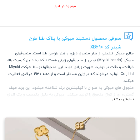
موجود در انبار
معرفی محصول دستبند میوکی با پلاک طلا طرح
شبدر کد XB690
طلای میوکی تلفیقی از هنر منجوق دوزی و هنر طراحی طلا است. منجوقهای
میوکی (Miyuki beads) نوعی از منجوقهای ژاپنی هستند که به دلیل کیفیت بالا،
ظرافت، و دقت در تولید، شهرت زیادی دارند. این منجوقها توسط شرکت Miyuki
Co., Ltd. تولید میشوند که در ژاپن مستقر است و از دهه 1930 میلادی فعالیت
میکند.
منجوق های میوکی به عنوان با کیفیتترین برند شناخته میشود. این برند طیف
گسترده ای از انواع منجوق را تولید میکند. میوکی به دلیل یکدست و یک اندازه
نمایش بیشتر
بودن منجوقها بسیار مورد استقبال است. آبکاری این برند بسیار با کیفیت است.
علاوه بر کیفیت، تنوع کالیته رنگی این منجوق جذابیت و مرغوبیت آن را دو
چندان کرده است. ضمن کیفیت رنگ، ماندگاری بالای رنگ سبب شده است تا برند
میوکی در دنیا حرف اول را بزند.
منجوق های میوکی در برابر ساییدگی، خراش و تماس با مواد شیمیایی مقاومتر
هستند.