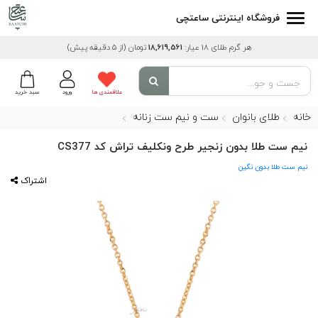
فروشگاه اینترنتی ساعتچی
هر گرم طلای 18 عیار:
18,619,561
تومان
(از 5 دقیقه پیش)
علاقمندی ها
ورود
سبد خرید
خانه
طلای بانوان
ست و نیم ست زنانه
نیم ست طلا بدون زنجیر طرح ونکلیف تراش کد CS377
نیم ست طلا بدون نگین
اشتراک