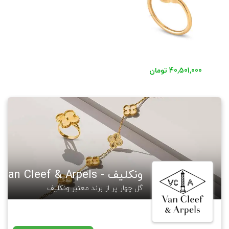
40,501,000 تومان
ونکلیف - Van Cleef & Arpels
گل چهار پر از برند معتبر ونکلیف