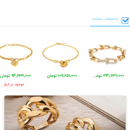
محصولات مشابه
341,636,000 تومان
109,651,000 تومان
94,633,000 تومان
موجود در انبار