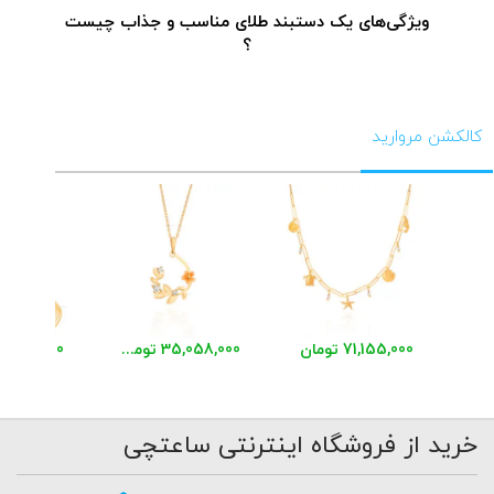
ویژگی‌های یک دستبند طلای مناسب و جذاب چیست
؟
کالکشن مروارید
71,155,000 تومان
35,058,000 تومان
48,456,000 توم
خرید از فروشگاه اینترنتی ساعتچی