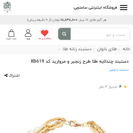
فروشگاه اینترنتی ساعتچی
هر گرم طلای 18 عیار:
18,838,800
تومان
(از 9 دقیقه پیش)
علاقمندی ها
ورود
سبد خرید
خانه
طلای بانوان
دستبند زنانه طلا
دستبند چندلایه طلا طرح زنجیر و مروارید کد XB619
دستبند با زنجیر
اشتراک
★
4
امتیاز 3 نظر