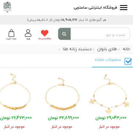
فروشگاه اینترنتی ساعتچی
هر گرم طلای 18 عیار:
18,905,771
تومان
(از 8 دقیقه پیش)
علاقمندی ها
ورود
سبد خرید
خانه
طلای بانوان
دستبند زنانه طلا
محصولات مشابه
29,043,000 تومان
32,899,000 تومان
26,473,000 تومان
موجود در انبار
موجود در انبار
موجود در انبار