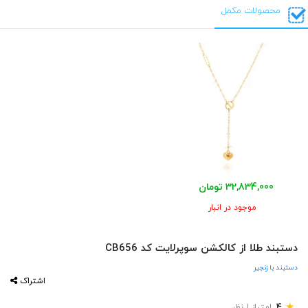
محصولات مکمل
32,834,000 تومان
موجود در انبار
دستبند طلا از کالکشن سوپرلایت کد CB656
دستبند با زنجیر
اشتراک
★
4
امتیاز 1 نظر