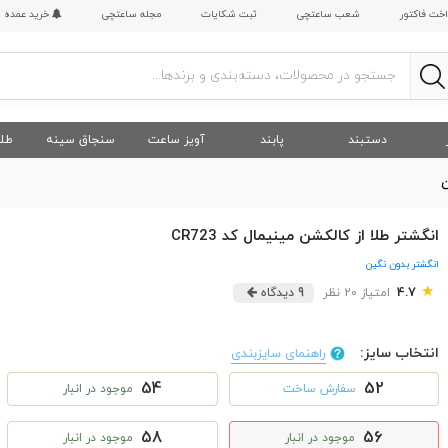
اخت فاکتور
شعب ساعتچی
ثبت شکایات
مجله ساعتچی
خرید عمده
دستبند
پابند
آویز ساعت
سنجاق سینه
طلا
ن
انگشتر طلا از کالکشن مینیمال کد CR723
انگشتر بدون نگین
★
4.7
امتیاز 20 نظر
9 دیدگاه
انتخاب سایز:
راهنمای سایزبندی
54
52
سفارش ساخت
موجود در انبار
58
56
موجود در انبار
موجود در انبار