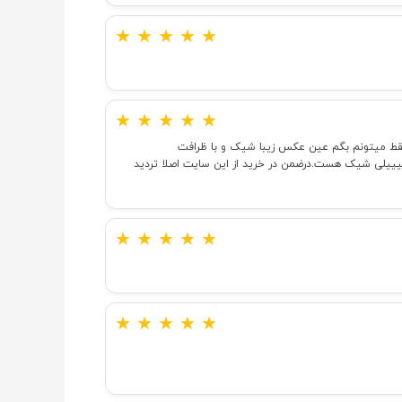
★
★
★
★
★
★
★
★
★
★
.فقط میتونم بگم عین عکس زیبا شیک و با ظرافت
یییلی شیک هست.درضمن در خرید از این سایت اصلا تردید
★
★
★
★
★
★
★
★
★
★