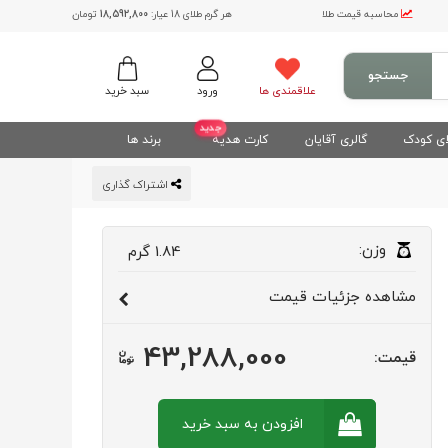
محاسبه قیمت طلا
هر گرم طلای 18 عیار:
18,592,800
تومان
جستجو
علاقمندی ها
ورود
سبد خرید
جدید
ی کودک
گالری آقایان
کارت هدیه
برند ها
اشتراک گذاری
وزن:
1.84
گرم
مشاهده
جزئیات قیمت
43,288,000
قیمت:
افزودن به سبد
خرید