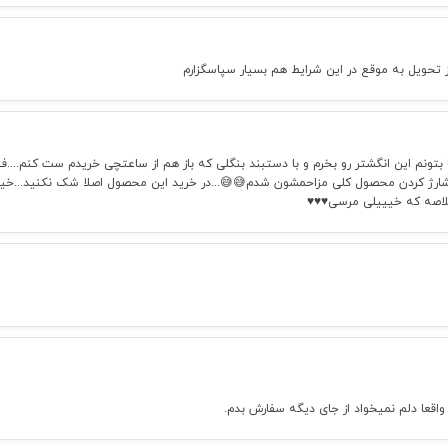
از تحویل به موقع در این شرایط هم بسیار سپاسگزارم
 بتونم این انگشتر رو بخرم و با دستبند بنگلی که باز هم از ساعتچی خریدم ست کنم...
 شارژ کردن محصول کلی مزاحمشون شدم😅😅...در خرید این محصول اصلا شک نکنید...خی
اصه که خیییلی مرسی♥️♥️♥️
اقعا دلم نمیخواد از جای دیگه سفارش بدم.