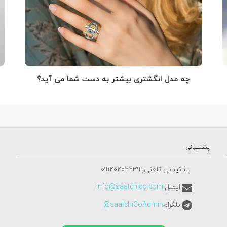
چه مدل انگشتری بیشتر به دست شما می آید؟
پشتیبانی
پشتیبانی تلفنی: ٠٩١٢٠٢٠٢٢٣٩
ایمیل:
info@saatchico.com
تلگرام
saatchiCoAdmin@