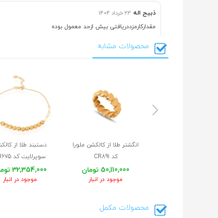
ذبیح اله
23 خرداد 1404
مقدارکارمزددریافتی بیش ازحد معمول بوده
محصولات مشابه
مهتاب
11 خرداد 1404
من با دستبند بنگل اینو ست کردم قشنگ شدن
مهتاب
5 خرداد 1404
بسیار خاص و طراحی شیک ،سپاس از شما
انگشتر طلا از کالکشن ملورا
دستبند طلا از کالک
محمد
8 اردیبهشت 1404
کد CR891
سوپرلایت کد CB675
بسیارعالی .باسپاس ازساعتچی
50,110,000 تومان
32,354,000 تومان
موجود در انبار
موجود در انبار
محصولات مکمل