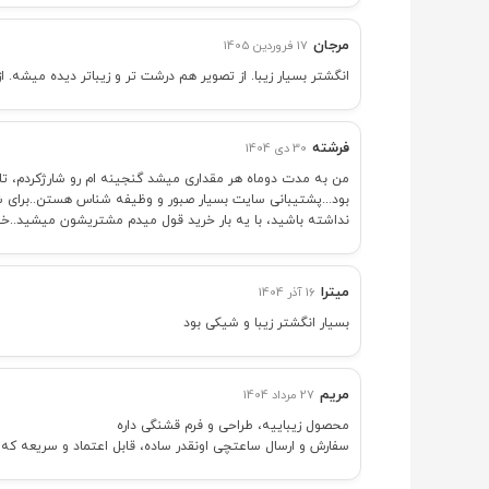
مرجان
17 فروردین 1405
انگشتر بسیار زیبا. از تصویر هم درشت تر و زیباتر دیده میشه. 
فرشته
30 دی 1404
من به مدت دوماه هر مقداری میشد گنجینه ام رو شارژکردم، تا
بود...پشتیبانی سایت بسیار صبور و وظیفه شناس هستن..برای
نداشته باشید، با یه بار خرید قول میدم مشتریشون میشید..خل
میترا
16 آذر 1404
بسیار انگشتر زیبا و شیکی بود
مریم
27 مرداد 1404
محصول زیباییه، طراحی و فرم قشنگی داره
سفارش و ارسال ساعتچی اونقدر ساده، قابل اعتماد و سریعه که و