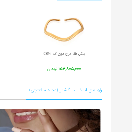
بنگل
طلا
طرح
موج
کد
CB611
154,805,000 تومان
راهنمای انتخاب انگشتر (مجله ساعتچی)