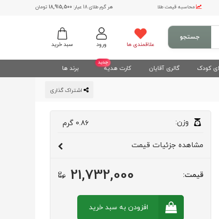
محاسبه قیمت طلا
هر گرم طلای 18 عیار:
18,915,500
تومان
جستجو
علاقمندی ها
ورود
سبد خرید
جدید
ی کودک
گالری آقایان
کارت هدیه
برند ها
اشتراک گذاری
وزن:
0.86
گرم
مشاهده
جزئیات قیمت
21,732,000
قیمت:
افزودن به سبد
خرید