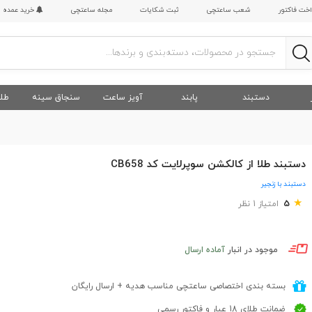
اخت فاکتور
شعب ساعتچی
ثبت شکایات
مجله ساعتچی
خرید عمده
دستبند
پابند
آویز ساعت
سنجاق سینه
طلا
دستبند طلا از کالکشن سوپرلایت کد CB658
دستبند با زنجیر
★
5
امتیاز 1 نظر
موجود در انبار
آماده ارسال
بسته بندی اختصاصی ساعتچی مناسب هدیه + ارسال رایگان
ضمانت طلای 18 عیار و فاکتور رسمی