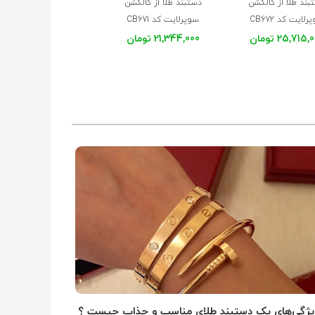
بند طلا از کالکشن
دستبند طلا از کالکشن
دستبند طلا از کالکشن
لایت کد CB672
سوپرلایت کد CB671
سوپرلایت کد CB670
25,715 تومان
21,344,000 تومان
26,487,000 تومان
موجود در انبار
یژگی‌های یک دستبند طلای مناسب و جذاب چیست ؟