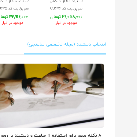
دستبند طلا از کالکشن
دستبند طلا از کالک
سوپرلایت کد CB676
سوپرلایت کد CB675
29,058,000 تومان
32,916,000 تومان
موجود در انبار
موجود در انبار
انتخاب دستبند (مجله تخصصی ساعتچی)
۸ نکته مهم برای استفاده از ساعت و دستبند بر روی