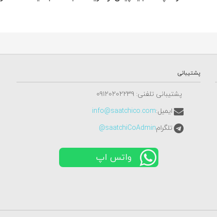
پشتیبانی
پشتیبانی تلفنی: ٠٩١٢٠٢٠٢٢٣٩
ایمیل:
info@saatchico.com
تلگرام
saatchiCoAdmin@
واتس اپ