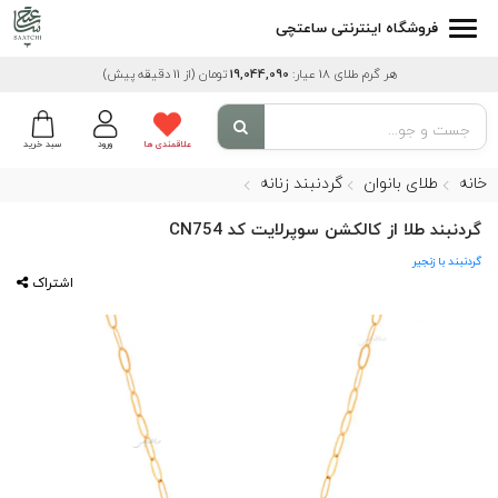
فروشگاه اینترنتی ساعتچی
هر گرم طلای 18 عیار:
19,044,090
تومان
(از 11 دقیقه پیش)
علاقمندی ها
ورود
سبد خرید
خانه
طلای بانوان
گردنبند زنانه
گردنبند طلا از کالکشن سوپرلایت کد CN754
گردنبند با زنجیر
اشتراک