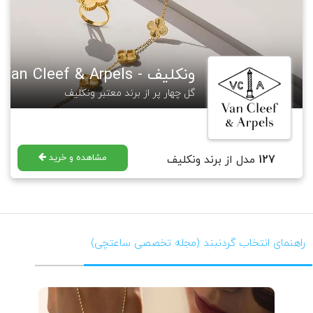
ونکلیف - Van Cleef & Arpels
گل چهار پر از برند معتبر ونکلیف
مشاهده و خرید
127
مدل از برند ونکلیف
راهنمای انتخاب گردنبند (مجله تخصصی ساعتچی)