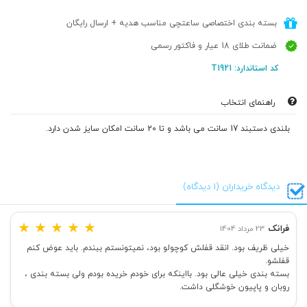
بسته بندی اختصاصی ساعتچی مناسب هدیه + ارسال رایگان
ضمانت طلای 18 عیار و فاکتور رسمی
کد استاندارد: T1921
راهنمای انتخاب
بلندی دستبند 17 سانت می باشد و تا 20 سانت امکان سایز شدن دارد.
دیدگاه خریداران (1 دیدگاه)
★
★
★
★
★
فرانک
23 مرداد 1404
خیلی ظریف بود. انقد قفلش کوچولو بود، نمیتونستم ببندم. باید عوض کنم
قفلشو.
بسته بندی خیلی عالی بود. بااینکه برای خودم خریده بودم ولی بسته بندی ،
روبان و پاپیون خوشگلی داشت.