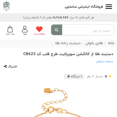
فروشگاه اینترنتی ساعتچی
هر گرم طلای 18 عیار:
18,685,757
تومان
(از 9 دقیقه پیش)
علاقمندی ها
ورود
سبد خرید
خانه
طلای بانوان
دستبند زنانه طلا
دستبند طلا از کالکشن سوپرلایت طرح قلب کد CB623
دستبند با زنجیر
اشتراک
★
5
امتیاز 3 نظر
1 دیدگاه