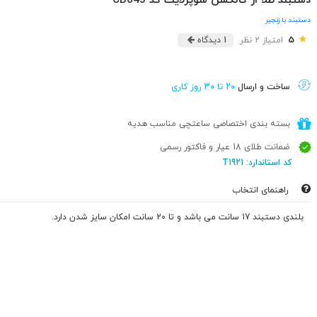
دستبند طلا از کالکشن سوپرلایت کد CB645
دستبند با زنجیر
★
5
امتیاز 2 نظر
1 دیدگاه
ساخت و ارسال
20 تا 30 روز کاری
بسته بندی اختصاصی ساعتچی مناسب هدیه
ضمانت طلای 18 عیار و فاکتور رسمی
کد استاندارد: T1921
راهنمای انتخاب
بلندی دستبند 17 سانت می باشد و تا 20 سانت امکان سایز شدن دارد.