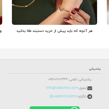
هر آنچه که باید پیش از خرید دستبند طلا بدانید
و
پشتیبانی
پشتیبانی تلفنی: ٠٩١٢٠٢٠٢٢٣٩
ایمیل:
info@saatchico.com
تلگرام
saatchiCoAdmin@