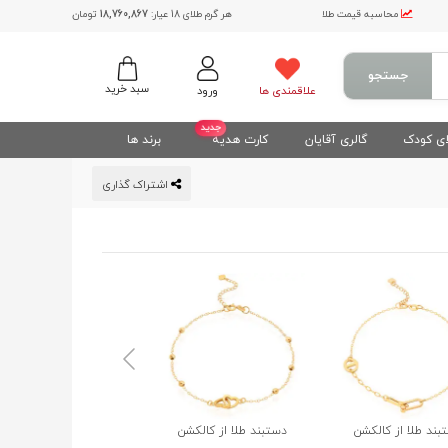
محاسبه قیمت طلا
هر گرم طلای 18 عیار:
18,760,867
تومان
جستجو
سبد خرید
علاقمندی ها
ورود
جدید
ی کودک
گالری آقایان
کارت هدیه
برند ها
اشتراک گذاری
بند طلا از کالکشن
دستبند طلا از کالکشن
دستبند طلا از کالکشن