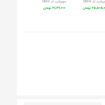
لایت کد CB672
سوپرلایت کد CB671
سوپرلایت کد CB670
25,505 تومان
21,169,000 تومان
26,270,000 تومان
موجود در انبار