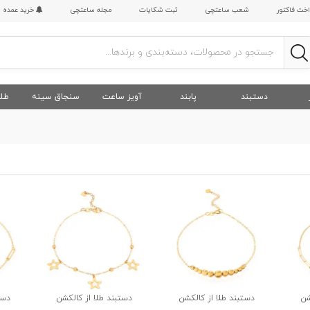
اخت فاکتور
شعب ساعتچی
ثبت شکایات
مجله ساعتچی
خرید عمده
دستبند
پابند
آویز ساعت
سنجاق سینه
طلا
شن
دستبند طلا از کالکشن
دستبند طلا از کالکشن
دست