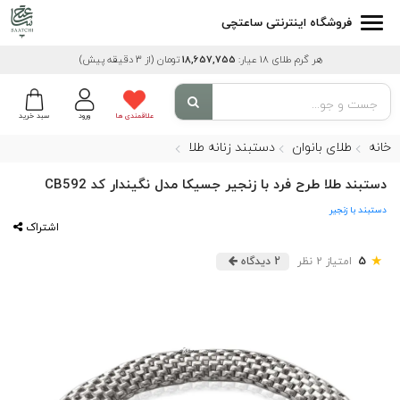
فروشگاه اینترنتی ساعتچی
هر گرم طلای 18 عیار:
18,657,755
تومان
(از 3 دقیقه پیش)
علاقمندی ها
ورود
سبد خرید
خانه
طلای بانوان
دستبند زنانه طلا
دستبند طلا طرح فرد با زنجیر جسیکا مدل نگیندار کد CB592
دستبند با زنجیر
اشتراک
★
5
امتیاز 2 نظر
2 دیدگاه