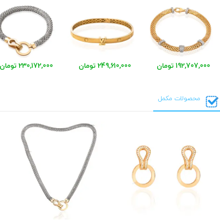
192,707,000 تومان
249,610,000 تومان
230,172,000 تومان
محصولات مکمل