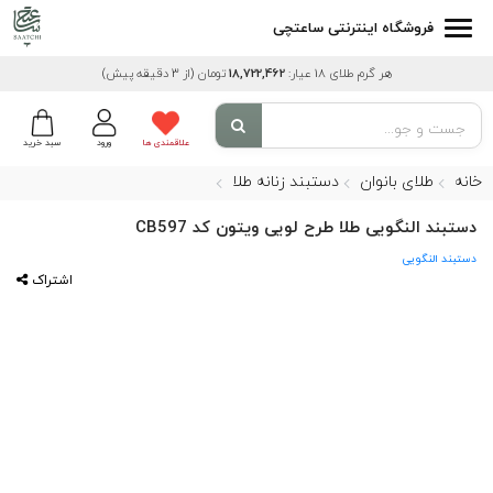
فروشگاه اینترنتی ساعتچی
هر گرم طلای 18 عیار:
18,722,462
تومان
(از 3 دقیقه پیش)
علاقمندی ها
ورود
سبد خرید
خانه
طلای بانوان
دستبند زنانه طلا
دستبند النگویی طلا طرح لویی ویتون کد CB597
دستبند النگویی
اشتراک