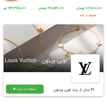
102,800,000 تومان
198,521,000 تومان
193,375,000 تومان
موجود در انبار
لویی ویتون - Louis Vuitton
مشاهده و خرید
21
مدل از برند لویی ویتون