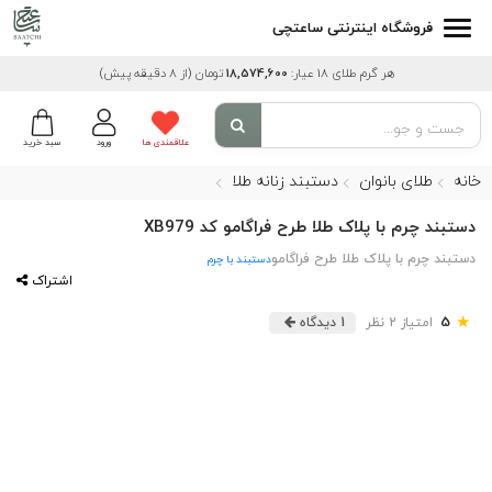
فروشگاه اینترنتی ساعتچی
هر گرم طلای 18 عیار:
18,574,600
تومان
(از 8 دقیقه پیش)
علاقمندی ها
ورود
سبد خرید
خانه
طلای بانوان
دستبند زنانه طلا
دستبند چرم با پلاک طلا طرح فراگامو کد XB979
دستبند چرم با پلاک طلا طرح فراگامو
دستبند با چرم
اشتراک
★
5
امتیاز 2 نظر
1 دیدگاه