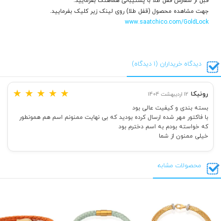
قبل از سفارش قفل طلا با پشتیبانی هماهنگ بفرمایید.
جهت مشاهده محصول (قفل طلا) روی لینک زیر کلیک بفرمایید.
www.saatchico.com/GoldLock
دیدگاه خریداران (1 دیدگاه)
★
★
★
★
★
رونیکا
12 اردیبهشت 1404
بسته بندی و کیفیت عالی بود
با فاکتور مهر شده ارسال کرده بودید که بی نهایت ممنونم اسم هم همونطور
که خواسته بودم به اسم دخترم بود
خیلی ممنون از شما
محصولات مشابه