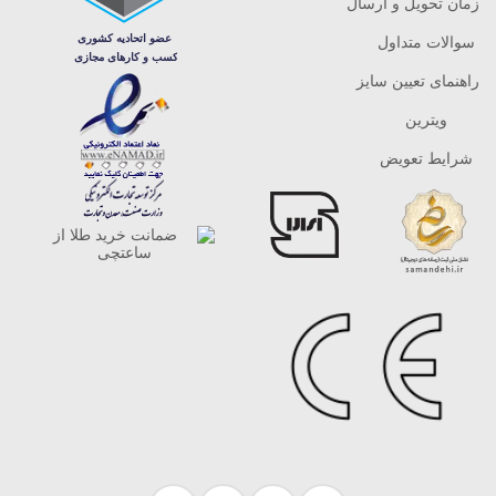
زمان تحویل و ارسال
محبوب است و می تواند هدیه ای مناسبی برای آن ها باشد.
سوالات متداول
داستان برند فرد
راهنمای تعیین سایز
سامویل فرد از همان ابتدا در خانواده ای بزرگ شد که با جواهرات و سنگ
ویترین
های قیمتی در ارتباط بودند، اما آن چیزی که او را از دیگران متمایز کرد،
شرایط تعویض
علاقه وی به مرواریدهای پرورشی و به خصوص الهام گرفتن از زیبایی های
طبیعی بود. در حقیقت طبیعت آرژانتین با دریاها و آفتاب درخشانش منبع
اصلی خلاقیت او بود و همین امر باعث شد که برند FRED به یک نام شناخته
شده در صنعت جواهرسازی تبدیل شود. سامویل فرد با بکارگیری بهترین
مرواریدهای پرورشی و ترکیب آن ها با طراحی هایی خاص و متفاوت،
جواهراتی خلق کرد که هرکدام دنیایی از زیبایی و داستان را با خود به همراه
داشتند. همچنین، برند FRED توانسته با ترکیب آثار کلاسیک و مدرن و ارایه
طرح های جسورانه، توجه سلیقه های مختلف را جلب کند و از زنانی که به
دنبال طراحی های شیک و ساده هستند تا کسانی که علاقه مند به مدل های
منحصر به فرد و خاص اند، این برند برای هر سلیقه ای جواهری منحصر به فرد
دارد.