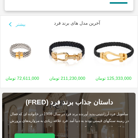
آخرین مدل های برند فرد
بیشتر
125,333,000 تومان
211,230,000 تومان
72,611,000 تومان
داستان جذاب برند فرد (FRED)
سامویل فرد آرژانتینی،پدید آورنده برند فرد در سال 1908 در خانواده ای که فعال
در زمینه سنگهای قیمتی بودند به دنیا آمد. فرد علاقه زیادی به مرواریدهای پرورش
یافته داشت و به عنوان یک متخصص برجسته در این زمینه شناخته شد ...