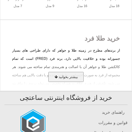
18 مدل
16 مدل
9 مدل
7 مدل
خرید طلا فرد
از برندهای مطرح در زمینه طلا و جواهر که دارای طراحی های بسیار
جسورانه بوده و خلاقیت بالایی دارد، برند فرد (FRED) است که تمام
کالکشن طلا و جواهر آن با اصالت و هنرمندی تمام ساخته می شوند. هر
مجموعه از فرد به صورت اختصاصی طراحی شده و با دقت بالایی هم ساخته
بیشتر بخوانید
می شود. تلفیقی از هنری خلاق به همراه تخصص می تواند برندی را بیافریند
که نشان دهنده سلیقه ای خاص است. خرید طلا فرد برای افرادی که دنبال
خرید از فروشگاه اینترنتی ساعتچی
طرحی با زیبایی فراوان و با ارزش هستند انتخاب مناسبی خواهد بود.
همچنین، برند فرد از محبوب ترین برندهای طلا و جواهرات با طراحی
راهنمای خرید
مینیمالیستی بوده که بیشترین محبوبیت را بین بانوان دارد. علاوه بر این،
قوانین و مقررات
کالکشن فرد برای آقایان هم طلا با ترکیبی از چرم دارد که بسیار شیک و