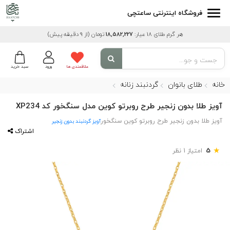
فروشگاه اینترنتی ساعتچی
هر گرم طلای 18 عیار:
18,582,227
تومان
(از 9 دقیقه پیش)
علاقمندی ها
ورود
سبد خرید
خانه
طلای بانوان
گردنبند زنانه
آویز طلا بدون زنجیر طرح روبرتو کوین مدل سنگخور کد XP234
آویز طلا بدون زنجیر طرح روبرتو کوین سنگخور
آویز گردنبند بدون زنجیر
اشتراک
★
5
امتیاز 1 نظر