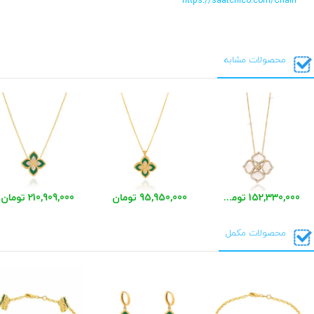
https://saatchico.com/Chain
محصولات مشابه
152,330,000 تومان
95,950,000 تومان
210,909,000 تومان
محصولات مکمل